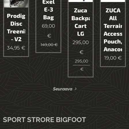
Exel
E-3
Zuca
ZUCA
Prodigy
Bag
Backpack
All
Disc
Cart
Terrain,
69,00
Treenikassi
LG
Accesso
€
- V2
Pouch,
295,00
149,00
€
34,95
€
Anacond
€
19,00
€
295,00
€
Seuraava
SPORT STRORE BIGFOOT