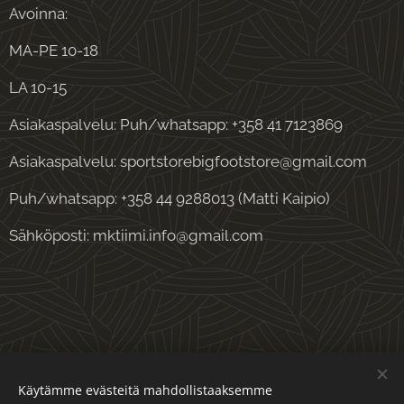
Avoinna:
MA-PE 10-18
LA 10-15
Asiakaspalvelu: Puh/whatsapp: +358 41 7123869
Asiakaspalvelu: sportstorebigfootstore@gmail.com
Puh/whatsapp: +358 44 9288013 (Matti Kaipio)
Sähköposti: mktiimi.info@gmail.com
Evästeet
Käytämme evästeitä mahdollistaaksemme