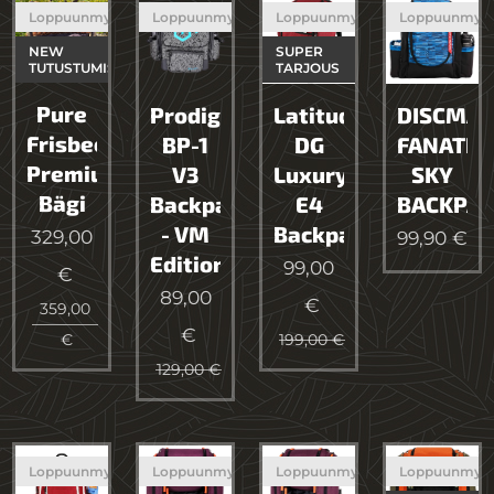
Loppuunmyyty
Loppuunmyyty
Loppuunmyyty
Loppuunmyy
NEW
SUPER
TUTUSTUMISTARJOUS
TARJOUS
Pure
Prodigy
Latitude
DISCMAN
Frisbeegolf
BP-1
DG
FANATIC
Premium
V3
Luxury
SKY
Bägi
Backpack
E4
BACKPA
- VM
Backpack
329,00
99,90
€
Edition
99,00
€
89,00
€
359,00
€
€
199,00
€
129,00
€
Loppuunmyyty
Loppuunmyyty
Loppuunmyyty
Loppuunmyy