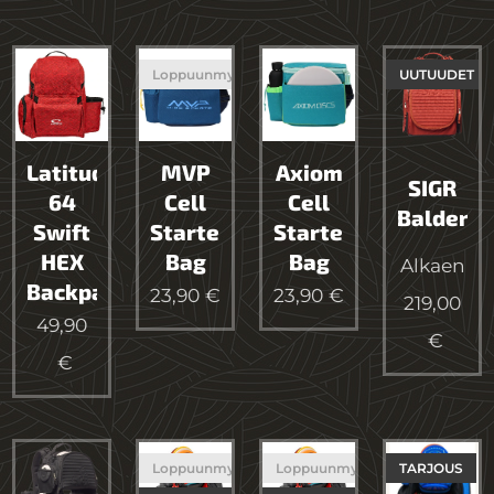
Loppuunmyyty
UUTUUDET
Latitude
MVP
Axiom
SIGR
64
Cell
Cell
Balder
Swift
Starter
Starter
HEX
Bag
Bag
Alkaen
Backpack
23,90
€
23,90
€
219,00
49,90
€
€
Loppuunmyyty
Loppuunmyyty
TARJOUS