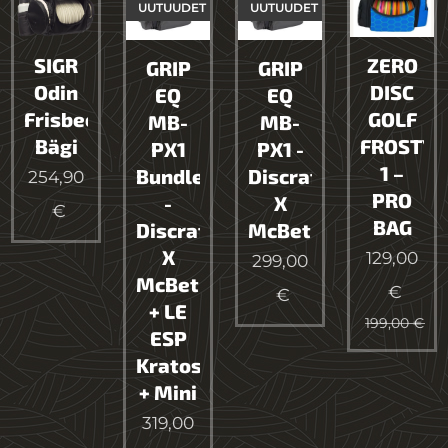
UUTUUDET
UUTUUDET
SIGR
ZERO
GRIP
GRIP
Odin
DISC
EQ
EQ
Frisbeegolf
GOLF
MB-
MB-
Bägi
FROSTY-
PX1
PX1 -
1 –
Bundle
Discraft
254,90
PRO
-
X
€
BAG
Discraft
McBeth
X
129,00
299,00
McBeth
€
€
+ LE
199,00
€
ESP
Kratos
+ Mini
319,00