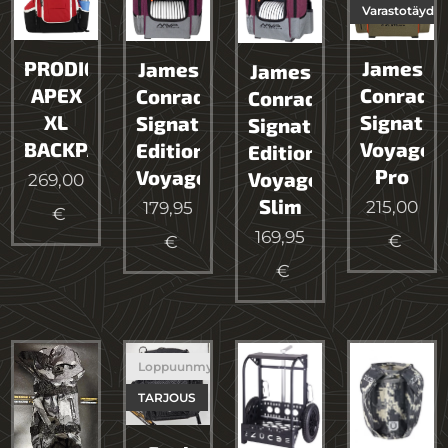
Varastotäyde
PRODIGY
James
James
James
APEX
Conrad
Conrad
Conrad
XL
Signatur
Signature
Signature
BACKPACK
Voyager
Edition
Edition
Pro
Voyager
Voyager
269,00
Slim
215,00
179,95
€
169,95
€
€
€
Loppuunmyyty
TARJOUS