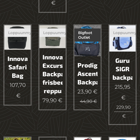
€
Loppuunmyyty
Loppuunmyyty
Bigfoot
Loppuunmyy
Outlet
Innova
Innova
Guru
Prodigy
Excursion
Safari
SIGR
Ascent
Backpack
Bag
backpac
Backpack
frisbeegolf
107,70
215,95
reppu
23,90
€
€
€
79,90
€
44,90
€
229,90
€