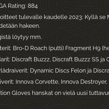
A Rating: 884
oitteet tulevalle kaudelle 2023: Kyllä se 
detään hakeen.
istä löytyy mm.
terit: Bro-D Roach (putti) Fragment H9 (hei
arit: Discraft Buzzz, Discraft Buzzz SS j
lädraiverit: Dynamic Discs Felon ja Discr
iverit: Innova Corvette, Innova Destroyer
ction Gloves hanskat on vielä uusi tuttavuu