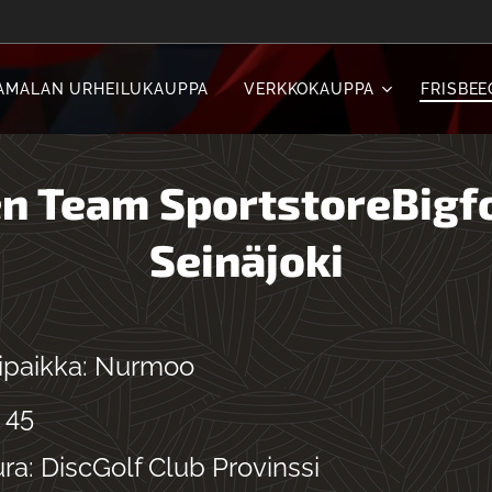
AMALAN URHEILUKAUPPA
VERKKOKAUPPA
FRISBEE
en Team SportstoreBigf
Seinäjoki
ipaikka: Nurmoo
: 45
ra: DiscGolf Club Provinssi