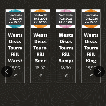
Saatavilla
Saatavilla
Saatavilla
Saatavilla
10.8.2026
10.8.2026
10.8.2026
10.8.2026
klo 10:00
klo 10:00
klo 10:00
klo 10:00
e
Westside
Westside
Westside
Westside
Discs
Discs
Discs
Discs
Tournament
Tournament
Tournament
Tournam
ip
Rill
Rill
Rill
Rill
Warship
Seer
Sampo
King
18,90
18,90
18,90
18,90
ype
€
€
€
€