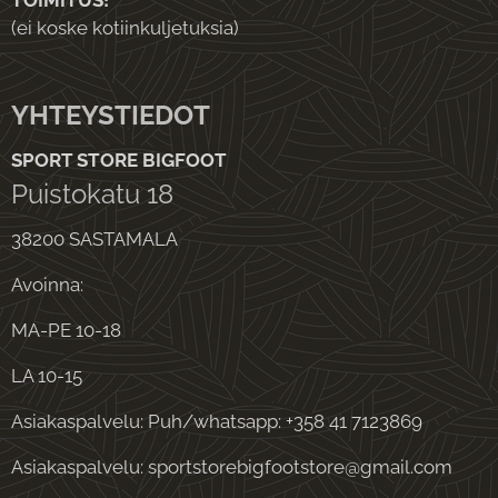
TOIMITUS!
(ei koske kotiinkuljetuksia)
YHTEYSTIEDOT
SPORT STORE BIGFOOT
Puistokatu 18
38200 SASTAMALA
Avoinna:
MA-PE 10-18
LA 10-15
Asiakaspalvelu: Puh/whatsapp: +358 41 7123869
Asiakaspalvelu: sportstorebigfootstore@gmail.com