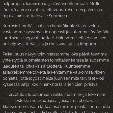
helpompaa, kauniimpaa ja käytännöllisempää. Meille
tärkeitä arvoja ovat luotettavuus, rehellinen palvelu ja
nopea toimitus kaikkialle Suomeen.
Kun asioit meillä, saat aina henkilökohtaista palvelua –
vastaamme kysymyksiin nopeasti ja autamme löytämään
juuri sinulle sopivat tuotteet. Haluamme, että ostaminen
on helppoa, turvallista ja mukavaa alusta loppuun.
Paikallisuus näkyy toiminnassamme joka päivä: teemme
yhteistyötä suomalaisten toimittajien kanssa ja suosimme
laadukkaita, pitkäikäisiä tuotteita. Kuuntelemme
asiakkaidemme toiveita ja kehitämme valikoimaa niiden
pohjalta, jotta löydät meiltä juuri sen mitä tarvitset – oli
kyseessä lahja, kodin hankinta tai arjen pieni piristys.
Tervetuloa tutustumaan valikoimaamme ja tekemään
ostoksia nettikaupassa, jossa sinä et ole vain
tilausnumero, vaan tärkeä osa meidän pientä suomalaista
tarinaamme.Tästä tekstisi alkaa. Voit klikata tästä ja alkaa