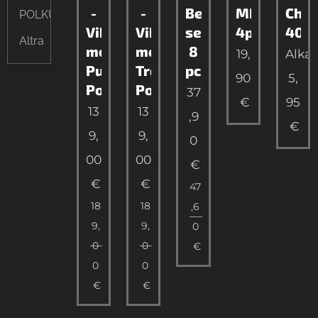
-
-
Best
MIX
Chili
POLKUJUOKSU
Vibram
Vibram
seller
4pcs
40g
Altra
megagrip
megagrip
8
19,
Alka
Purble
Trquise
pck
90
5,
Polkujuoksukenkä
Polkujuoksukenkä
37
€
95
13
13
,9
€
9,
9,
0
00
00
€
€
€
47
18
18
,6
9,
9,
0
0
0
€
0
0
€
€