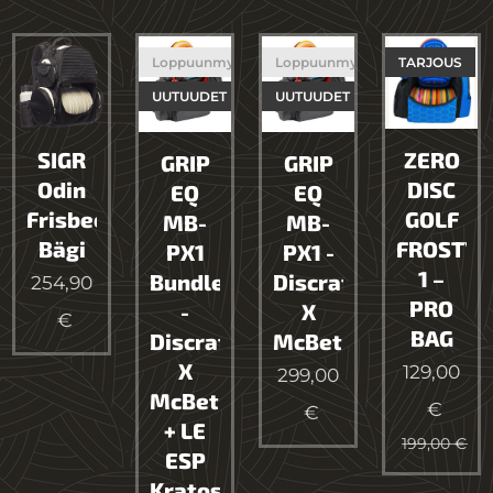
Loppuunmyyty
Loppuunmyyty
TARJOUS
UUTUUDET
UUTUUDET
SIGR
ZERO
GRIP
GRIP
Odin
DISC
EQ
EQ
Frisbeegolf
GOLF
MB-
MB-
Bägi
FROSTY-
PX1
PX1 -
1 –
Bundle
Discraft
254,90
PRO
-
X
€
BAG
Discraft
McBeth
X
129,00
299,00
McBeth
€
€
+ LE
199,00
€
ESP
Kratos