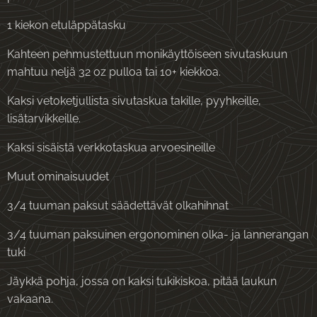
1 kiekon etuläppätasku
Kahteen pehmustettuun monikäyttöiseen sivutaskuun
mahtuu neljä 32 oz pulloa tai 10+ kiekkoa.
Kaksi vetoketjullista sivutaskua takille, pyyhkeille,
lisätarvikkeille.
Kaksi sisäistä verkkotaskua arvoesineille
Muut ominaisuudet
3/4 tuuman paksut säädettävät olkahihnat
3/4 tuuman paksuinen ergonominen olka- ja lannerangan
tuki
Jäykkä pohja, jossa on kaksi tukikiskoa, pitää laukun
vakaana.