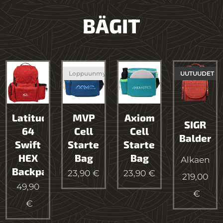
BÄGIT
Loppuunmyyty
UUTUUDET
Latitude
MVP
Axiom
SIGR
64
Cell
Cell
Balder
Swift
Starter
Starter
HEX
Bag
Bag
Alkaen
Backpack
23,90
€
23,90
€
219,00
49,90
€
€