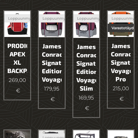
Loppuunmyyty
Loppuunmyyty
Loppuunmyyty
Loppuunmyy
Varastotäyde
PRODIGY
James
James
James
APEX
Conrad
Conrad
Conrad
XL
Signatur
Signature
Signature
BACKPACK
Voyager
Edition
Edition
Pro
Voyager
Voyager
269,00
Slim
215,00
179,95
€
169,95
€
€
€
Loppuunmyyty