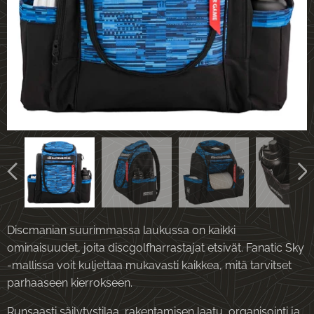
Discmanian suurimmassa laukussa on kaikki
ominaisuudet, joita discgolfharrastajat etsivät. Fanatic Sky
-mallissa voit kuljettaa mukavasti kaikkea, mitä tarvitset
parhaaseen kierrokseen.
Runsaasti säilytystilaa, rakentamisen laatu, organisointi ja