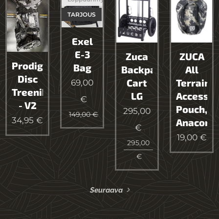
TARJOUS
Exel
E-3
Zuca
ZUCA
Prodigy
Bag
Backpack
All
Disc
Cart
Terrain,
69,00
Treenikassi
LG
Accesso
€
- V2
Pouch,
295,00
149,00
€
34,95
€
Anacond
€
19,00
€
295,00
€
Seuraava