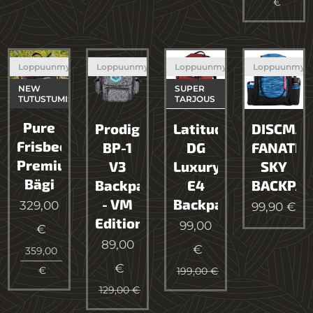
€
Loppuunmyyty
Loppuunmyyty
Loppuunmyyty
Loppuunmyy
NEW
SUPER
TUTUSTUMISTARJOUS
TARJOUS
Pure
Prodigy
Latitude
DISCMAN
Frisbeegolf
BP-1
DG
FANATIC
Premium
V3
Luxury
SKY
Bägi
Backpack
E4
BACKPA
- VM
Backpack
329,00
99,90
€
Edition
99,00
€
89,00
€
359,00
€
€
199,00
€
129,00
€