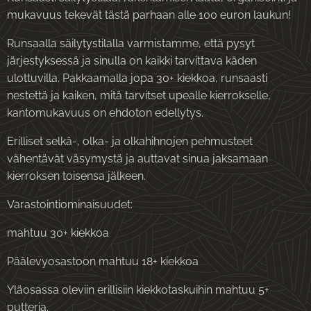
mukavuus tekevät tästä parhaan alle 100 euron laukun!
Runsaalla säilytystilalla varmistamme, että pysyt
järjestyksessä ja sinulla on kaikki tarvittava käden
ulottuvilla. Pakkaamalla jopa 30+ kiekkoa, runsaasti
nestettä ja kaiken, mitä tarvitset upealle kierrokselle,
kantomukavuus on ehdoton edellytys.
Erilliset selkä-, olka- ja olkahihnojen pehmusteet
vähentävät väsymystä ja auttavat sinua jaksamaan
kierroksen toisensa jälkeen.
Varastointiominaisuudet:
mahtuu 30+ kiekkoa
Päälevyosastoon mahtuu 18+ kiekkoa
Yläosassa oleviin erillisiin kiekkotaskuihin mahtuu 5+
putteria.