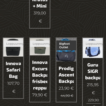
+ Mini
319,00
€
Loppuunmyyty
Loppuunmyyty
Bigfoot
Loppuunmyy
Outlet
Innova
Innova
Guru
Prodigy
Excursion
Safari
SIGR
Ascent
Backpack
Bag
backpac
Backpack
frisbeegolf
107,70
215,95
reppu
23,90
€
€
€
79,90
€
44,90
€
229,90