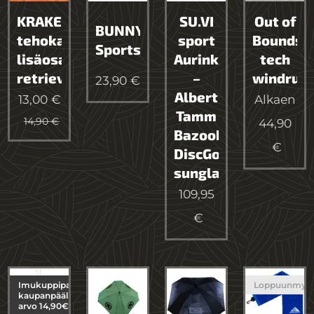
KRAKENCLAW
SU.VI
Out of
BUNNYPOUCH
tehokas
sport
Bounds
Sportsack
lisäosa
Aurinkolasit
tech
retrieveriin
–
windrun
23,90
€
Albert
13,00
€
Alkaen
Tamm
14,90
€
44,90
Bazooka
€
DiscGolf
sunglasses
109,95
€
Imukuppipallo
Loppuunmyy
kaupanpäälle
arvo 14,90€