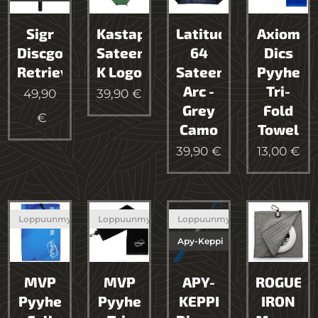
Sigr
Kastaplast
Latitude
Axiom
Discgolf-
Sateenvarjo
64
Dics
Retriever
K Logo
Sateenvarjo
Pyyhe
Arc -
Tri-
49,90
39,90
€
Grey
Fold
€
Camo
Towel
39,90
€
13,00
€
Loppuunmyyty
Loppuunmyyty
Loppuunmyyty
Apy-Keppi
MVP
MVP
APY-
ROGUE
Pyyhe
Pyyhe
KEPPI
IRON