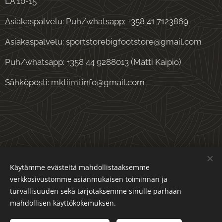
LA 10-15
Asiakaspalvelu: Puh/whatsapp: +358 41 7123869
Asiakaspalvelu: sportstorebigfootstore@gmail.com
Puh/whatsapp: +358 44 9288013 (Matti Kaipio)
Sähköposti: mktiimi.info@gmail.com
Evästeet
Käytämme evästeitä mahdollistaaksemme
verkkosivustomme asianmukaisen toiminnan ja
Kielet
turvallisuuden sekä tarjotaksemme sinulle parhaan
Suomi
English
mahdollisen käyttökokemuksen.