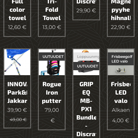
Full
Tri-
Discretriever
Magneet
color
Fold
pyyhe
29,90
€
towel
Towel
hihnalla
12,60
€
13,00
€
22,90
€
UUTUUDET
Loppuunmyyty
Frisbeegolf
LED valo
UUTUUDET
INNOVA
Rogue
GRIP
Frisbeeg
Park&Fly
Iron
EQ
LED
Jakkara
putteritasku/laukku
MB-
valo
PX1
39,90
€
79,00
Alkaen
Bundle
49,00
€
€
4,00
€
-
Discraft