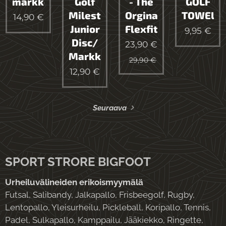
markkeri
Golf
- The
GOLF
Milestone
Orginal
TOWEL
14,90
€
Junior
Flexfit
9,95
€
Disc/
23,90
€
Markkeri
29,90
€
12,90
€
Seuraava
SPORT STRORE BIGFOOT
Urheiluvälineiden erikoismyymälä
Futsal, Salibandy, Jalkapallo, Frisbeegolf, Rugby,
Lentopallo, Yleisurheilu, Pickleball, Koripallo, Tennis,
Padel, Sulkapallo, Kamppailu, Jääkiekko, Ringette,