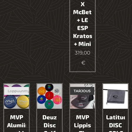
X
McBeth
+ LE
ESP
Kratos
+ Mini
319,00
€
Loppuunmyyty
TARJOUS
MVP
Deuz
MVP
Latitude
Alumiininen
Disc
Lippis
DISC