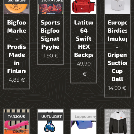
Signature
SIGNATURE
Bigfoot
Sportstore
Latitude
Europea
Marker
Bigfoot
64
Birdies
-
Signature
Swift
Imukuppi
Prodiscus
Pyyhe
HEX
-
Made
Backpack
Gripen
11,90
€
in
Suction
49,90
Finland
Cup
€
Ball
4,85
€
14,90
€
TARJOUS
UUTUUDET
Loppuunmyyty