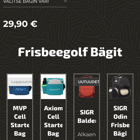
VALITSE BÄGIN VÄRI
29,90
€
Frisbeegolf Bägit
Loppuunmyyty
UUTUUDET
e
MVP
Axiom
SIGR
SIGR
Cell
Cell
Odin
Balder
Starter
Starter
Frisbeego
Bag
Bag
Bägi
Alkaen