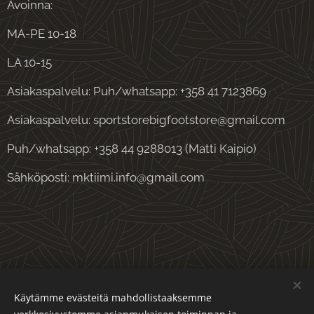
Avoinna:
MA-PE 10-18
LA 10-15
Asiakaspalvelu: Puh/whatsapp: +358 41 7123869
Asiakaspalvelu: sportstorebigfootstore@gmail.com
Puh/whatsapp: +358 44 9288013 (Matti Kaipio)
Sähköposti: mktiimi.info@gmail.com
Evästeet
Käytämme evästeitä mahdollistaaksemme