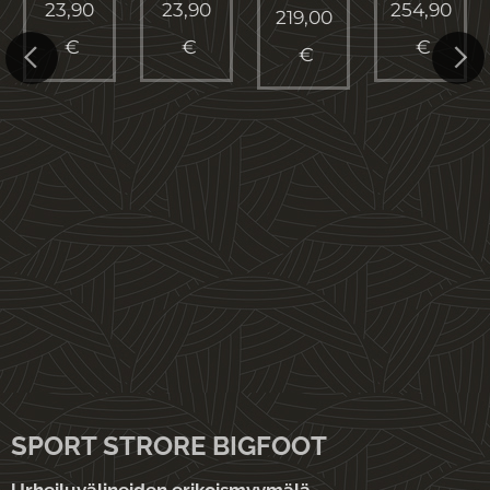
ck
23,90
23,90
254,90
219,00
€
€
€
€
SPORT STRORE BIGFOOT