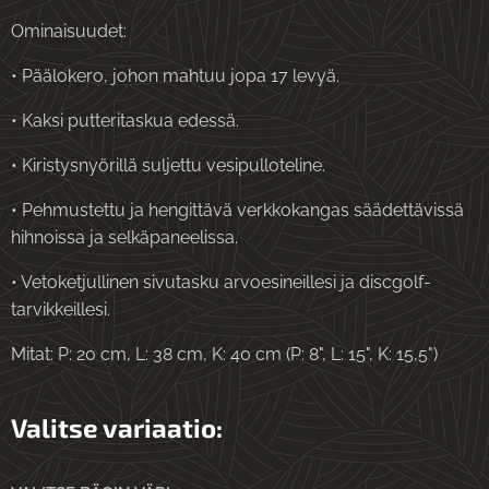
Ominaisuudet:
• Päälokero, johon mahtuu jopa 17 levyä.
• Kaksi putteritaskua edessä.
• Kiristysnyörillä suljettu vesipulloteline.
• Pehmustettu ja hengittävä verkkokangas säädettävissä
hihnoissa ja selkäpaneelissa.
• Vetoketjullinen sivutasku arvoesineillesi ja discgolf-
tarvikkeillesi.
Mitat: P: 20 cm, L: 38 cm, K: 40 cm (P: 8", L: 15", K: 15,5")
Valitse variaatio: