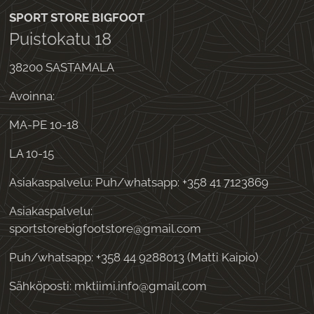
SPORT STORE BIGFOOT
Puistokatu 18
38200 SASTAMALA
Avoinna:
MA-PE 10-18
LA 10-15
Asiakaspalvelu: Puh/whatsapp: +358 41 7123869
Asiakaspalvelu:
sportstorebigfootstore@gmail.com
Puh/whatsapp: +358 44 9288013 (Matti Kaipio)
Sähköposti: mktiimi.info@gmail.com