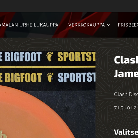
AMALAN URHEILUKAUPPA
VERKKOKAUPPA
FRISBEE
Clas
Jame
Clash Dis
7 I 5 I 0 I 2
Valitse