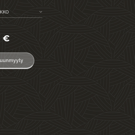
EKKO
0
€
uunmyyty