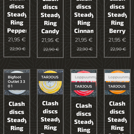
discs
discs
discs
discs
Steady
Steady
Steady
Steady
Ring
Ring
Ring
Ring
Peppermint
Cinnamon
Berry
Candy
21,95
€
21,95
€
21,95
€
21,95
€
22,90
€
22,90
€
22,90
€
22,90
€
Bigfoot
TARJOUS
Loppuunmyyty
Loppuunmyy
Outlet 3 3
0 1
TARJOUS
TARJOUS
Clash
Clash
Clash
Clash
discs
discs
discs
discs
Steady
Steady
Steady
Steady
Ring
Ring
Ring
Ring