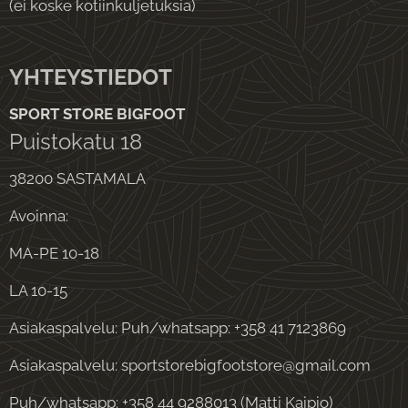
(ei koske kotiinkuljetuksia)
YHTEYSTIEDOT
SPORT STORE BIGFOOT
Puistokatu 18
38200 SASTAMALA
Avoinna:
MA-PE 10-18
LA 10-15
Asiakaspalvelu: Puh/whatsapp: +358 41 7123869
Asiakaspalvelu: sportstorebigfootstore@gmail.com
Puh/whatsapp: +358 44 9288013 (Matti Kaipio)