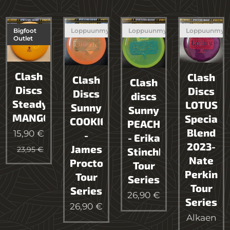
Bigfoot
Loppuunmyyty
Loppuunmyyty
Loppuunmyy
Outlet
Clash
Clash
Clash
Clash
Discs
Discs
Discs
discs
Steady
LOTUS
Sunny
Sunny
MANGO
Special
COOKIE
PEACH
Blend
15,90
€
-
- Erika
2023-
James
23,95
€
Stinchhcomb
Nate
Proctor
Tour
Perkins
Tour
Series
Tour
Series
26,90
€
Series
26,90
€
Alkaen