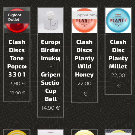
Bigfoot
Loppuunmyyty
Outlet
Clash
European
Clash
Clash
Discs
Birdies
Discs
Disc
Tone
Imukuppipallo
Planty
Planty
Popcorn
-
Wild
Millet
3 3 0 1
Gripen
Honey
22,00
Suction
13,90
€
22,00
€
Cup
19,90
€
€
Ball
14,90
€