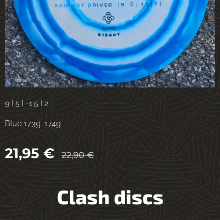
9 I 5 I -1.5 I 2
Blue 173g-174g
21,95
€
22,90
€
Clash discs