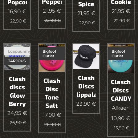
Pepper
Cookie
Popcorn
Spice
21,95
€
21,95
€
16,90
€
21,95
€
22,90
€
22,90
€
22,90
€
22,90
€
Loppuunmyyty
Bigfoot
Bigfoot
Outlet
Outlet
TARJOUS
Clash
Clash
Clash
Clasch
Discs
discs
Disc
Discs
lippalakit
Glow
Tone
CANDY
Berry
23,90
€
Salt
Alkaen
24,95
€
17,90
€
10,90
€
26,90
€
26,90
€
15,90
€