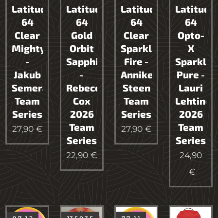
Latitude
Latitude
Latitude
Latitude
64
64
64
64
Clear
Gold
Clear
Opto-
Mighty
Orbit
Sparkle
X
-
Sapphire
Fire -
Sparkle
Jakub
-
Anniken
Pure -
Semerád
Rebecca
Steen
Lauri
Team
Cox
Team
Lehtinen
Series
2026
Series
2026
Team
Team
27,90
€
27,90
€
Series
Series
22,90
€
24,90
€