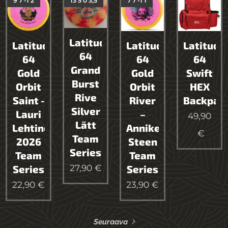
9 7 -1 2
13 5 0 3,5
7 7 -1 1
Latitude
Latitude
Latitude
Latitude
64
64
64
64
Grand
Gold
Gold
Swift
Burst
Orbit
Orbit
HEX
Rive
Saint -
River
Backpac
Silver
Lauri
–
49,90
Lätt
Lehtinen
Anniken
€
Team
2026
Steen
Series
Team
Team
27,90
€
Series
Series
22,90
€
23,90
€
Seuraava