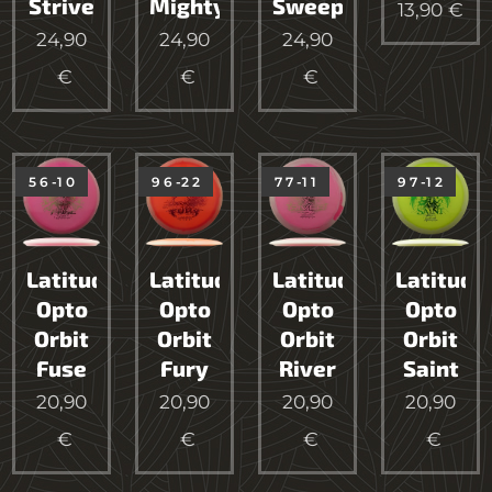
Strive
Mighty
Sweep
13,90
€
24,90
24,90
24,90
€
€
€
5 6 -1 0
9 6 -2 2
7 7 -1 1
9 7 -1 2
Latitude64
Latitude64
Latitude64
Latitude
Opto
Opto
Opto
Opto
Orbit
Orbit
Orbit
Orbit
Fuse
Fury
River
Saint
20,90
20,90
20,90
20,90
€
€
€
€