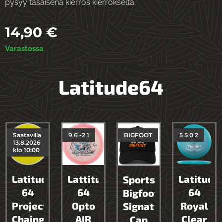
pysyy tasaisena kierros kierrokselta.
14,90
€
Varastossa
Latitude64
Saatavilla
9 6 -2 1
BIGFOOT
5 5 0 2
13.8.2026
klo 10:00
Latitude
Lattitude
Latitude
Sportstore
64
64
64
Bigfoot
Project
Opto
Royal
Signature
Chaingrip
AIR
Clear
Cap