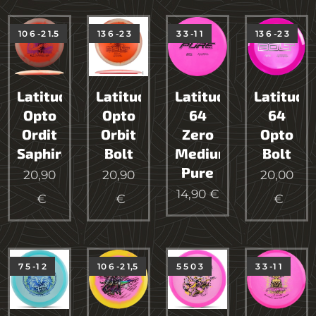
10 6 -2 1.5
13 6 -2 3
3 3 -1 1
13 6 -2 3
Latitude64
Latitude64
Latitude
Latitude
Opto
Opto
64
64
Ordit
Orbit
Zero
Opto
Saphire
Bolt
Medium
Bolt
Pure
20,90
20,90
20,00
14,90
€
€
€
€
7 5 -1 2
10 6 -2 1,5
5 5 0 3
3 3 -1 1