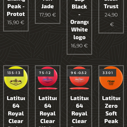
Peak -
Jade
Trust
Black
Prototype
-
17,90
€
24,90
Orange
15,90
€
€
White
logo
16,90
€
13 5 -1 3
7 5 -1 2
9 6 -0.5 2
3 3 0 1
Latitude
Latitude
Latitude
Latitude
64
64
64
Zero
Royal
Royal
Royal
Soft
Clear
Clear
Clear
Peak