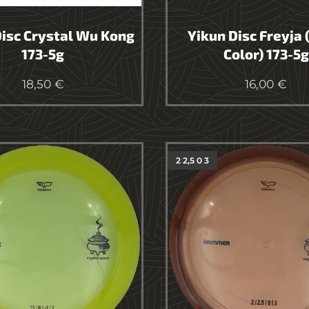
Disc Crystal Wu Kong
Yikun Disc Freyja 
173-5g
Color) 173-5g
18,50
€
16,00
€
2 2,5 0 3