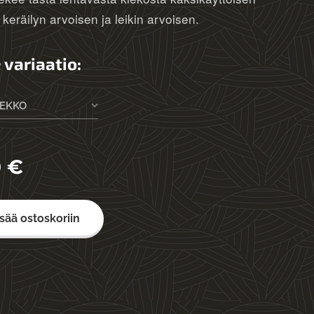
keräilyn arvoisen ja leikin arvoisen.
 variaatio:
IEKKO
0
€
isää ostoskoriin