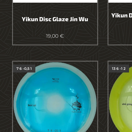
Yikun 
Yikun Disc Glaze Jin Wu
19,00
€
7 6 -0,5 1
13 6 -1 2