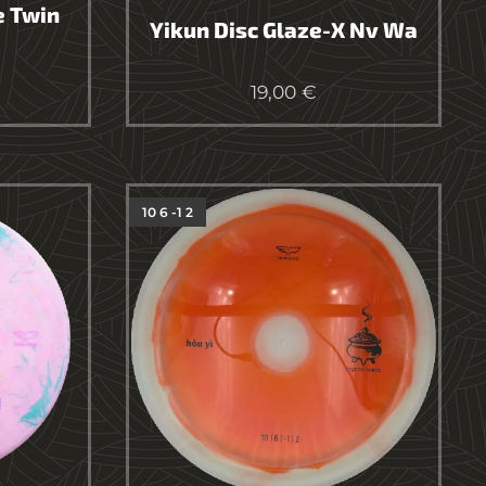
e Twin
Yikun Disc Glaze-X Nv Wa
19,00
€
10 6 -1 2