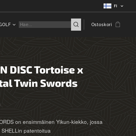
FI
GOLF
Ostoskori
N DISC Tortoise x
tal Twin Swords
3
RDS on ensimmäinen Yikun-kiekko, jossa
 SHELLin patentoitua