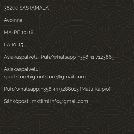
38200 SASTAMALA
Avoinna:
MA-PE 10-18
LA 10-15
Asiakaspalvelu: Puh/whatsapp: +358 41 7123869
Asiakaspalvelu:
sportstorebigfootstore@gmail.com
Puh/whatsapp: +358 44 9288013 (Matti Kaipio)
Sähköposti: mktiimi.info@gmail.com