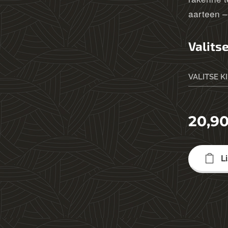
aarteen – 
Valitse
VALITSE K
20,9
L