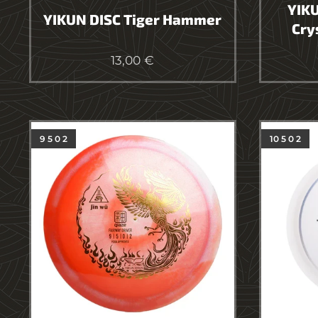
YIKU
YIKUN DISC Tiger Hammer
Cry
13,00
€
9 5 0 2
10 5 0 2