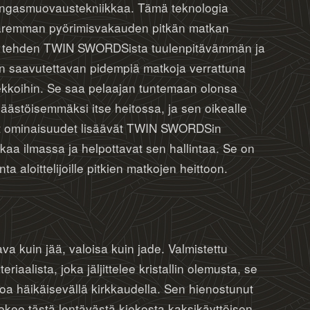
engasmuovaustekniikkaa. Tämä teknologia
paremman pyörimisvakauden pitkän matkan
a, tehden TWIN SWORDSista tuulenpitävämmän ja
 saavutettavan pidempiä matkoja verrattuna
ekkoihin. Se saa pelaajan tuntemaan olonsa
äästöisemmäksi itse heitossa, ja sen oikealle
at ominaisuudet lisäävät TWIN SWORDSin
ikaa ilmassa ja helpottavat sen hallintaa. Se on
nta aloittelijoille pitkien matkojen heittoon.
va kuin jää, valoisa kuin jade. Valmistettu
teriaalista, joka jäljittelee kristallin olemusta, se
aloa häikäisevällä kirkkaudella. Sen hienostunut
ekee tästä lentävästä kiekosta kaksikäyttöisen