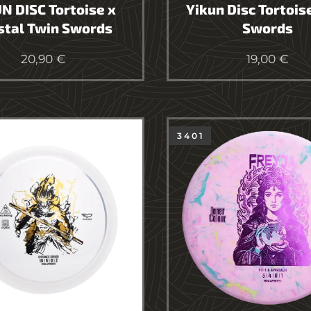
N DISC Tortoise x
Yikun Disc Tortois
stal Twin Swords
Swords
20,90
€
19,00
€
3 4 0 1