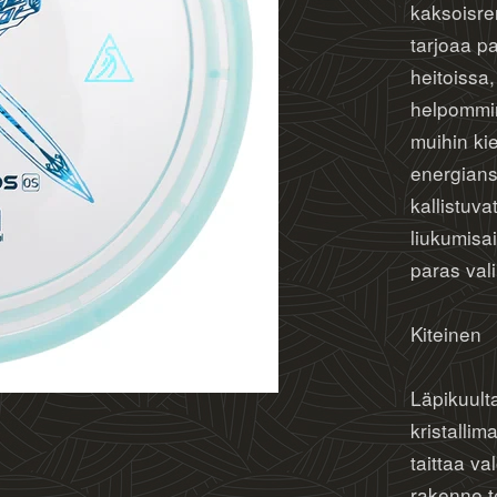
kaksoisr
tarjoaa 
heitoiss
helpommin
muihin ki
energians
kallistuv
liukumisa
paras vali
Kiteinen
Läpikuulta
kristallima
taittaa v
rakenne t