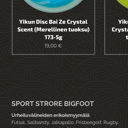
Yikun Disc Bai Ze Crystal
Yik
Scent (Merellinen tuoksu)
Cryst
173-5g
19,00
€
SPORT STRORE BIGFOOT
Urheiluvälineiden erikoismyymälä
Futsal, Salibandy, Jalkapallo, Frisbeegolf, Rugby,