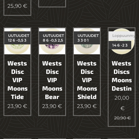
25,90
€
UUTUUDET
UUTUUDET
UUTUUDET
Loppuunmyy
12 6 -0,5 3
8 6 -0,5 2,5
3 3 0 1
14 6 -2 3
Westside
Westside
Westside
Westsid
Disc
Disc
Disc
Discs
VIP
VIP
VIP
Moonshi
Moonshine
Moonshine
Moonshine
Destiny
Tide
Bear
Shield
20,00
23,90
€
23,90
€
23,90
€
€
20,90
€