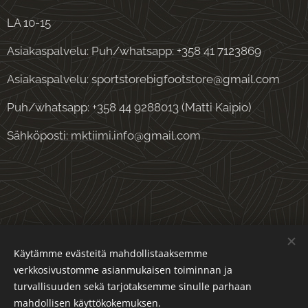
LA 10-15
Asiakaspalvelu: Puh/whatsapp: +358 41 7123869
Asiakaspalvelu: sportstorebigfootstore@gmail.com
Puh/whatsapp: +358 44 9288013 (Matti Kaipio)
Sähköposti: mktiimi.info@gmail.com
Evästeet
Käytämme evästeitä mahdollistaaksemme
verkkosivustomme asianmukaisen toiminnan ja
Kielet
turvallisuuden sekä tarjotaksemme sinulle parhaan
Suomi
English
mahdollisen käyttökokemuksen.