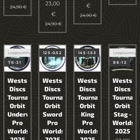
23,00
€
24,90
€
€
24,90
€
24,90
€
Loppuunmyyty
12 5 -0.5 2
14 5 -1.5 3
Loppuunmyy
7 6 -3 1
8 6 -1 2
Westside
Westside
Westside
Westsid
Discs
Discs
Discs
Discs
Tournament
Tournament
Tournament
Tournam
Orbit
Orbit
Orbit
Orbit
Underworld
Sword
King
Stag -
Pro
Pro
Pro
Worlds
Worlds
Worlds
Worlds
2025
2025
2025
2025