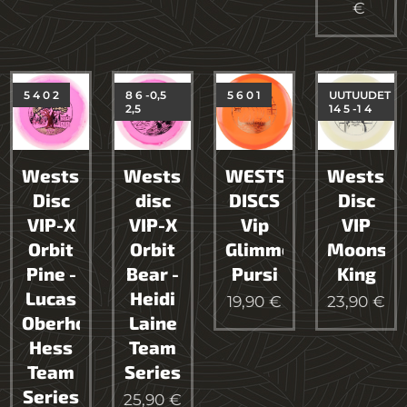
€
5 4 0 2
8 6 -0,5
5 6 0 1
UUTUUDET
2,5
14 5 -1 4
Westside
Westside
WESTSIDE
Westsid
Disc
disc
DISCS
Disc
VIP-X
VIP-X
Vip
VIP
Orbit
Orbit
Glimmer
Moonshi
Pine -
Bear -
Pursi
King
Lucas
Heidi
19,90
€
23,90
€
Oberholtzer
Laine
Hess
Team
Team
Series
Series
25,90
€