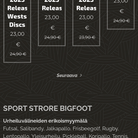
23,00
Release
Release
Release
€
Westside
23,00
23,00
24,90
€
Discs
€
€
23,00
24,90
€
23,90
€
€
24,90
€
Seuraava
SPORT STRORE BIGFOOT
Urheiluvälineiden erikoismyymälä
Futsal, Salibandy, Jalkapallo, Frisbeegolf, Rugby,
Lentopallo, Yleisurheilu, Pickleball, Koripallo, Tennis,