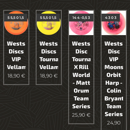
5 5,5 0 1,5
5 5,5 0 1,5
14 4 -0,5 3
4 3 0 3
Westside
Westside
Westside
Westsid
Discs
Discs
Disc
Disc
VIP
Tournament
Tournament-
VIP
Vellamo
Vellamo
X Rill
Moonshi
World
Orbit
18,90
€
18,90
€
- Matt
Harp -
Orum
Colin
Team
Bryant
Series
Team
Series
25,90
€
24,90