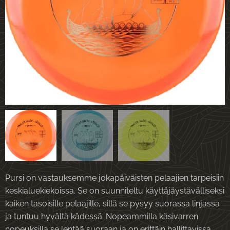
Pursi on vastauksemme jokapäiväisten pelaajien tarpeisiin
keskialuekiekoissa. Se on suunniteltu käyttäjäystävälliseksi
kaiken tasoisille pelaajille, sillä se pysyy suorassa linjassa
ja tuntuu hyvältä kädessä. Nopeammilla käsivarren
nopeuksilla se lentää suoraan ja on erittäin hallittavissa.