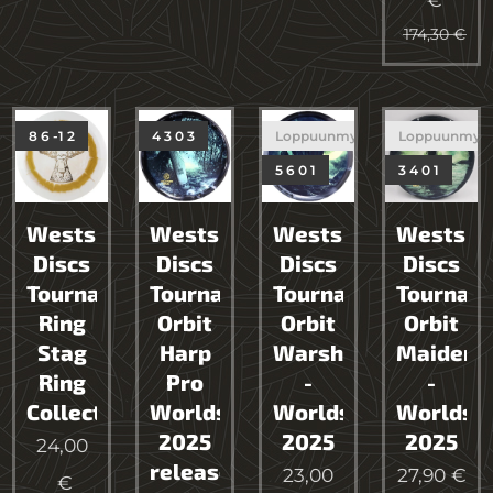
174,30
€
8 6 -1 2
4 3 0 3
Loppuunmyyty
Loppuunmyy
5 6 0 1
3 4 0 1
Westside
Westside
Westside
Westsid
Discs
Discs
Discs
Discs
Tournament
Tournament
Tournament
Tournam
Ring
Orbit
Orbit
Orbit
Stag
Harp
Warship
Maiden
Ring
Pro
-
-
Collection
Worlds
Worlds
Worlds
2025
2025
2025
24,00
releasce
23,00
27,90
€
€