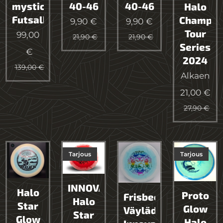
mystic
40-46
40-46
Halo
Futsalkengät
Champio
9,90
€
9,90
€
Tour
99,00
21,90
€
21,90
€
Series
€
2024
139,00
€
Alkaen
21,00
€
27,90
€
Tarjous
Tarjous
INNOVA
Halo
Proto
Frisbeegolf
Halo
Star
Glow
Väylädraiveri
Star
Glow
Halo