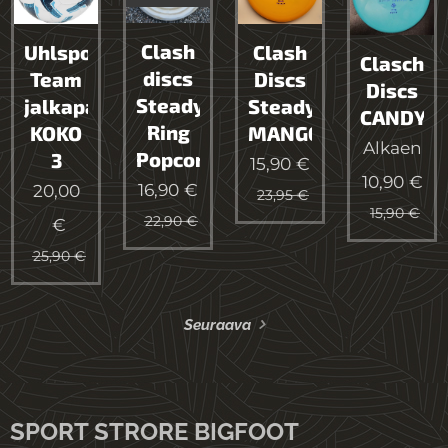
Clash
Uhlsport
Clash
Clasch
discs
Team
Discs
Discs
Steady
jalkapallo
Steady
CANDY
Ring
KOKO
MANGO
Alkaen
Popcorn
3
15,90
€
10,90
€
16,90
€
20,00
23,95
€
15,90
€
22,90
€
€
25,90
€
Seuraava
SPORT STRORE BIGFOOT