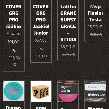
Mvp
COVERT
COVERT
Latitude64
Fission
GR6
GR6
GRAND
Tesla
PRO
PRO
BURST
Jääkiekkomaila
Jääkiekkomaila
GRACE
13,90
€
Junior
-
Alkaen
19,90
€
KT1000
167,00
191,00
18,90
€
€
€
28,95
€
199,00
€
296,00
€
Bigfoot
Loppuunmyy
Outlet
Bigfoot Outlet
Dynamic
RPM
Westsid