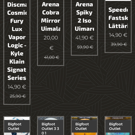
Arena
Arena
Discmania
Speedo
Cobra
Spiky
Cosmic
Fastskin
Mirror
2 Iso
Fury
Lättärit
Uimalasit
Uimareppu
Lux
14,90
€
Vapor
20,00
41,90
€
Logic -
39,90
€
59,90
€
€
Kyle
41,00
€
Klain
Signature
Series
14,90
€
25,90
€
Bigfoot
Bigfoot
Bigfoot
Bigfoot
Outlet
Outlet 3 3
Outlet
Outlet
0 1