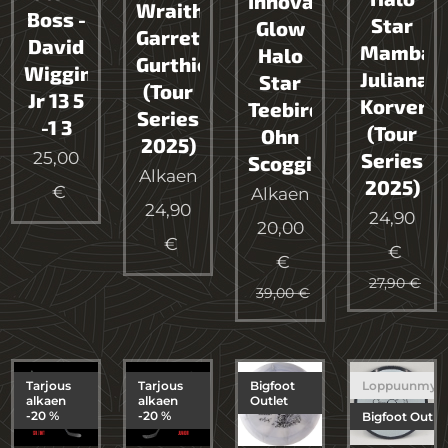
Innova
Wraith
Boss -
Star
Glow
Garrett
David
Mamba
Halo
Gurthie
Wiggins
Juliana
Star
(Tour
Jr 13 5
Korver
Teebird
Series
-1 3
(Tour
Ohn
2025)
25,00
Series
Scoggins
Alkaen
2025)
€
Alkaen
24,90
24,90
20,00
€
€
€
27,90
€
39,00
€
Tarjous
Tarjous
Bigfoot
Loppuunmyy
alkaen
alkaen
Outlet
-20 %
-20 %
Bigfoot Outlet