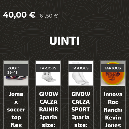
40,00
€
61,50
€
UINTI
KOOT:
TARJOUS
TARJOUS
TARJOUS
39-45
Joma
GIVOVA
GIVOVA
Innova
x
CALZA
CALZA
Roc
soccergate
RAINIR
SPORT
Rancho
top
3paria
3paria
Kevin
flex
size:
size:
Jones