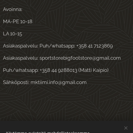
Avoinna:
MA-PE 10-18
LA 10-15
Asiakaspalvelu: Puh/whatsapp: +358 41 7123869
Asiakaspalvelu: sportstorebigfootstore@gmail.com
Puh/whatsapp: +358 44 9288013 (Matti Kaipio)
Sähköposti: mktiimi.info@gmail.com
Evästeet