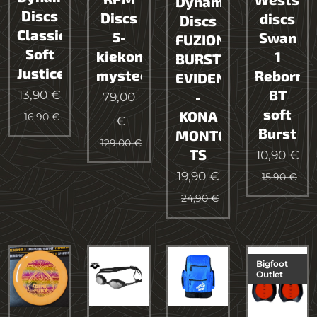
Dynamic
Discs
Discs
discs
Discs
Classic
5-
Swan
FUZION
Soft
kiekon
1
BURST
Justice
mysteeriboksi
Reborn
EVIDENCE
BT
13,90
€
-
79,00
soft
KONA
16,90
€
€
Burst
MONTGOMERY
129,00
€
TS
10,90
€
19,90
€
15,90
€
24,90
€
Bigfoot
Outlet