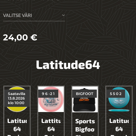
VALITSE VÄRI
24,00
€
Latitude64
Saatavilla
9 6 -2 1
BIGFOOT
5 5 0 2
13.8.2026
klo 10:00
Latitude
Lattitude
Latitude
Sportstore
64
64
64
Bigfoot