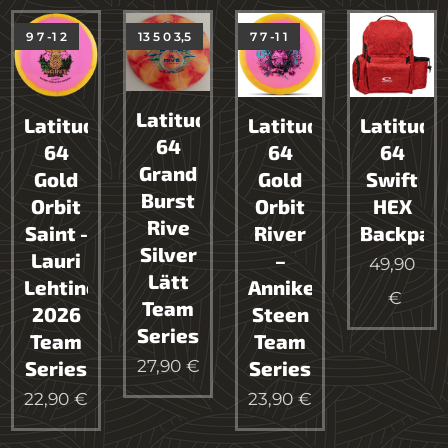
9 7 -1 2
13 5 0 3,5
7 7 -1 1
Latitude
Latitude
Latitude
Latitude
64
64
64
64
Grand
Gold
Gold
Swift
Burst
Orbit
Orbit
HEX
Rive
Saint -
River
Backpac
Silver
Lauri
–
49,90
Lätt
Lehtinen
Anniken
€
Team
2026
Steen
Series
Team
Team
27,90
€
Series
Series
22,90
€
23,90
€