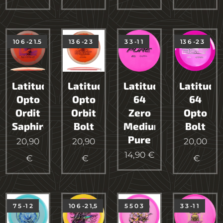
10 6 -2 1.5
13 6 -2 3
3 3 -1 1
13 6 -2 3
Latitude64
Latitude64
Latitude
Latitude
Opto
Opto
64
64
Ordit
Orbit
Zero
Opto
Saphire
Bolt
Medium
Bolt
Pure
20,90
20,90
20,00
14,90
€
€
€
€
7 5 -1 2
10 6 -2 1,5
5 5 0 3
3 3 -1 1