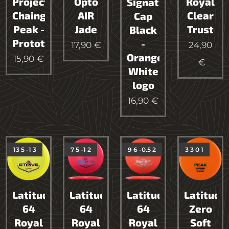
Project
Opto
Royal
Signature
Chaingrip
AIR
Clear
Cap
Peak -
Jade
Trust
Black
Prototype
-
17,90
€
24,90
Orange
15,90
€
€
White
logo
16,90
€
13 5 -1 3
7 5 -1 2
9 6 -0.5 2
3 3 0 1
Latitude
Latitude
Latitude
Latitude
64
64
64
Zero
Royal
Royal
Royal
Soft