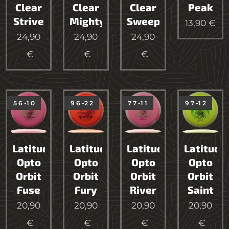
Clear
Clear
Clear
Peak
Strive
Mighty
Sweep
13,90
€
24,90
24,90
24,90
€
€
€
5 6 -1 0
9 6 -2 2
7 7 -1 1
9 7 -1 2
Latitude64
Latitude64
Latitude64
Latitude
Opto
Opto
Opto
Opto
Orbit
Orbit
Orbit
Orbit
Fuse
Fury
River
Saint
20,90
20,90
20,90
20,90
€
€
€
€