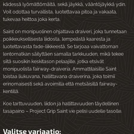
kädessä lyömättömältä, sekä jäykkä, vääntöjäykkä ydin.
Voit odottaa turvallista, luotettavaa pitoa ja vakaata,
tukevaa heittoa joka kerta.
Saint on monipuolinen ohjattava draiveri, joka tunnetaan
poikkeuksellisesta liidosta, lempeästä kaaresta ja
luotettavasta fade-liikkeestä. Se tarjoaa vaivattoman
lentomatkan säilyttäen samalla tarkkuuden, mikä tekee
siitä suosikin keskitason pelaajille, jotka etsivät
monipuolista fairway-draiveria. Ammattilaisille Saint
loistaa liukuvana, hallittavana draiverina, joka toimii
erinomaisesti sekä avoimilla että metsäisillä fairway-
kentillä.
Koe tarttuvuuden, liidon ja hallittavuuden täydellinen
tasapaino – Project Grip Saint vie pelisi uudelle tasolle.
Valitse variaatio: