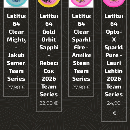
Latitude
Latitude
Latitude
Latitude
64
64
64
64
Clear
Gold
Clear
Opto-
Mighty
Orbit
Sparkle
X
-
Sapphire
Fire -
Sparkle
Jakub
-
Anniken
Pure -
Semerád
Rebecca
Steen
Lauri
Team
Cox
Team
Lehtinen
Series
2026
Series
2026
Team
Team
27,90
€
27,90
€
Series
Series
22,90
€
24,90
€