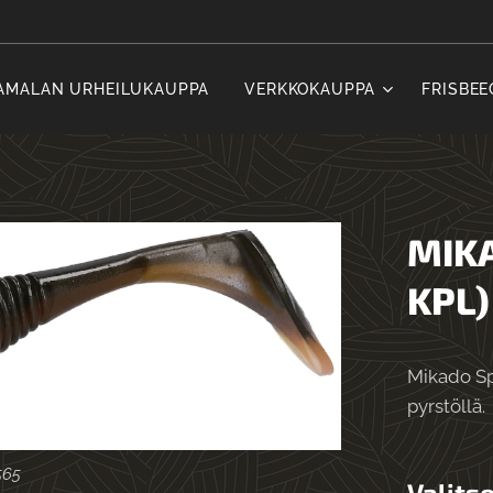
AMALAN URHEILUKAUPPA
VERKKOKAUPPA
FRISBEE
MIKA
KPL)
Mikado Sp
pyrstöllä.
343
565
69
127
Valitse