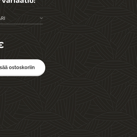
ÄRI
€
isää ostoskoriin