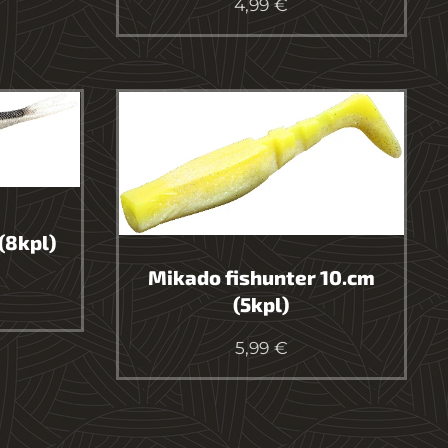
4,99
€
(8kpl)
Mikado fishunter 10.cm
(5kpl)
5,99
€