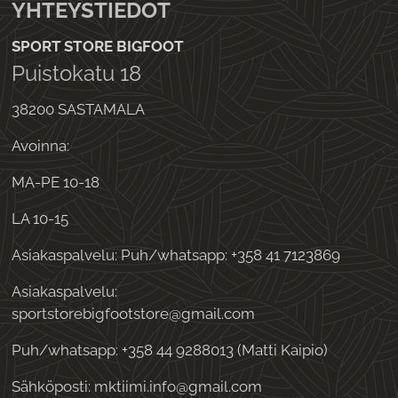
YHTEYSTIEDOT
SPORT STORE BIGFOOT
Puistokatu 18
38200 SASTAMALA
Avoinna:
MA-PE 10-18
LA 10-15
Asiakaspalvelu: Puh/whatsapp: +358 41 7123869
Asiakaspalvelu:
sportstorebigfootstore@gmail.com
Puh/whatsapp: +358 44 9288013 (Matti Kaipio)
Sähköposti: mktiimi.info@gmail.com