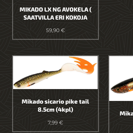
MIKADO LX NG AVOKELA (
SAATVILLA ERI KOKOJA
59,90
€
Mikado sicario pike tail
8.5cm (4kpl)
Mika
7,99
€