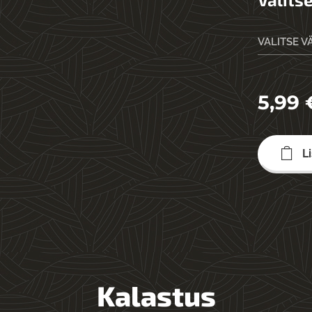
VALITSE V
566
567
5,99
L
Kalastus