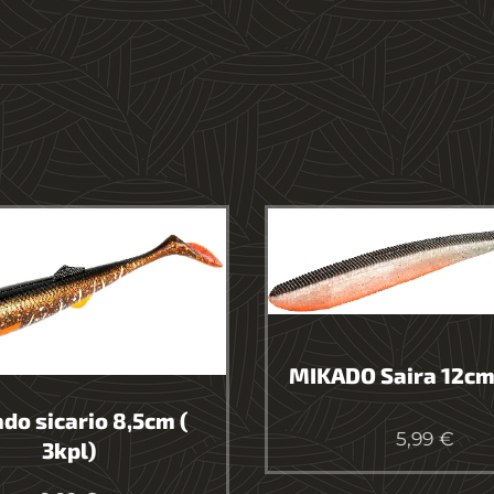
MIKADO Saira 12cm 
do sicario 8,5cm (
5,99
€
3kpl)