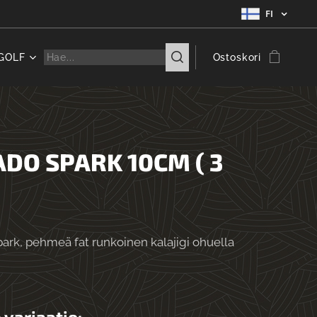
FI
GOLF
Ostoskori
DO SPARK 10CM ( 3
ark, pehmeä fat runkoinen kalajigi ohuella
 variaatio: