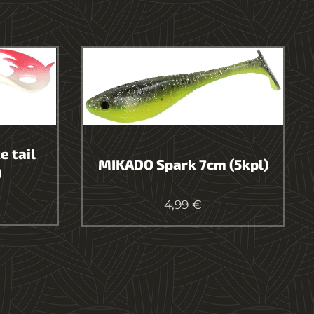
e tail
MIKADO Spark 7cm (5kpl)
)
4,99
€