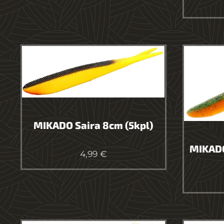
MIKADO Saira 8cm (5kpl)
MIKADO
4,99
€