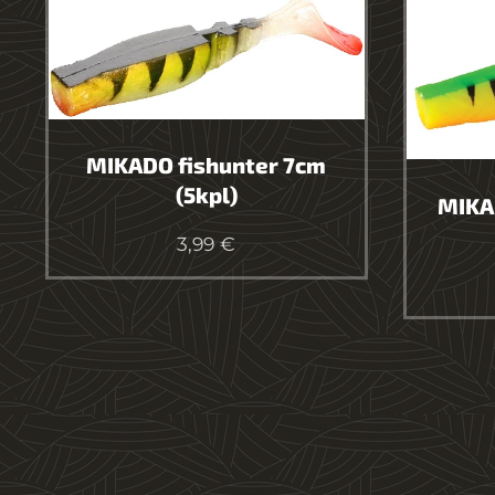
MIKADO fishunter 7cm
(5kpl)
MIKA
3,99
€