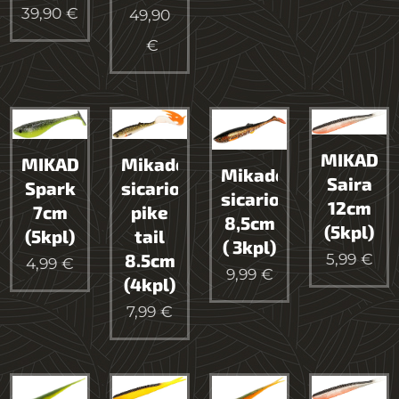
39,90
€
49,90
€
MIKADO
Mikado
MIKADO
Mikado
Saira
sicario
Spark
sicario
12cm
pike
7cm
8,5cm
(5kpl)
tail
(5kpl)
( 3kpl)
8.5cm
5,99
€
4,99
€
9,99
€
(4kpl)
7,99
€