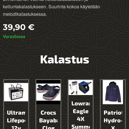
kelluntakalastukseen. Suurinta kokoa käytetään
metodikalastuksessa.
39,90
€
Varastossa
Kalastus
Lowrance
Eagle
Ultramax
Crocs
Patriot
4X
Lifepo4
Bayaband
Hydro-
Summer
12v
Clog
X