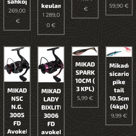
sähköperämoottori
keulamoottori
59,90
€
€
269,00
1 289,0
€
0
€
MIKADO
Mikado
SPARK
sicario
10CM (
pike
3 KPL)
tail
MIKADO
MIKADO
10.5cm
5,99
€
NSC
LADY
(4kpl)
N.G.
BIXLITE
3005
3006
9,99
€
FD
FD
Avokela
avokela