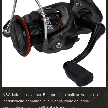
NSC-kelan uusi versio. Etujarrullinen malli on varustettu
laadukkaalla päärattaalla ja viidellä kuulalaakerilla.
Erinomainen valinta heittokalastukseen ja