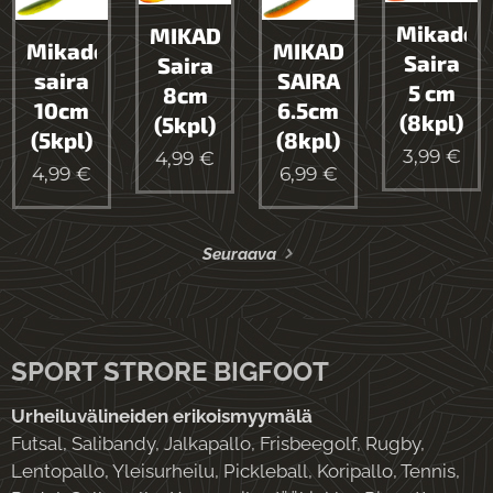
Mikado
MIKADO
Mikado
MIKADO
Saira
Saira
saira
SAIRA
5 cm
8cm
10cm
6.5cm
(8kpl)
(5kpl)
(5kpl)
(8kpl)
3,99
€
4,99
€
4,99
€
6,99
€
Seuraava
SPORT STRORE BIGFOOT
Urheiluvälineiden erikoismyymälä
Futsal, Salibandy, Jalkapallo, Frisbeegolf, Rugby,
Lentopallo, Yleisurheilu, Pickleball, Koripallo, Tennis,