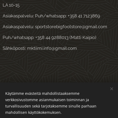
LA 10-15
Asiakaspalvelu: Puh/whatsapp: +358 41 7123869
Asiakaspalvelu: sportstorebigfootstore@gmail.com
Puh/whatsapp: +358 44 9288013 (Matti Kaipio)
Sähköposti: mktiimi.info@gmail.com
Evästeet
Käytämme evästeitä mahdollistaaksemme
verkkosivustomme asianmukaisen toiminnan ja
Kielet
turvallisuuden sekä tarjotaksemme sinulle parhaan
Suomi
English
mahdollisen käyttökokemuksen.