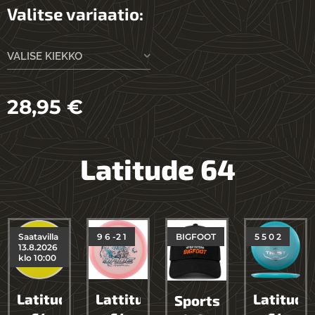
Valitse variaatio:
VALISE KIEKKO
28,95
€
Latitude 64
Saatavilla
9 6 -2 1
BIGFOOT
5 5 0 2
13.8.2026
klo 10:00
Latitude
Lattitude
Latitude
Sportstore