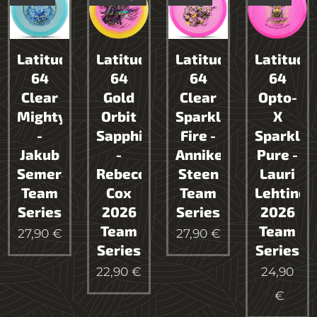
Latitude
Latitude
Latitude
Latitude
64
64
64
64
Clear
Gold
Clear
Opto-
Mighty
Orbit
Sparkle
X
-
Sapphire
Fire -
Sparkle
Jakub
-
Anniken
Pure -
Semerád
Rebecca
Steen
Lauri
Team
Cox
Team
Lehtinen
Series
2026
Series
2026
Team
Team
27,90
€
27,90
€
Series
Series
22,90
€
24,90
€