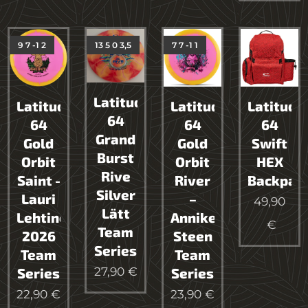
9 7 -1 2
13 5 0 3,5
7 7 -1 1
Latitude
Latitude
Latitude
Latitude
64
64
64
64
Grand
Gold
Gold
Swift
Burst
Orbit
Orbit
HEX
Rive
Saint -
River
Backpac
Silver
Lauri
–
49,90
Lätt
Lehtinen
Anniken
€
Team
2026
Steen
Series
Team
Team
27,90
€
Series
Series
22,90
€
23,90
€