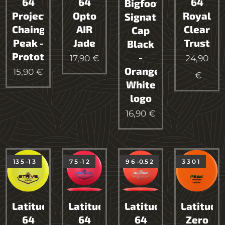
64
64
64
Bigfoot
Project
Opto
Royal
Signature
Chaingrip
AIR
Clear
Cap
Peak -
Jade
Trust
Black
Prototype
-
17,90
€
24,90
Orange
15,90
€
€
White
logo
16,90
€
13 5 -1 3
7 5 -1 2
9 6 -0.5 2
3 3 0 1
Latitude
Latitude
Latitude
Latitude
64
64
64
Zero