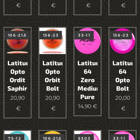
€
€
€
€
10 6 -2 1.5
13 6 -2 3
3 3 -1 1
13 6 -2 3
Latitude64
Latitude64
Latitude
Latitude
Opto
Opto
64
64
Ordit
Orbit
Zero
Opto
Saphire
Bolt
Medium
Bolt
Pure
20,90
20,90
20,00
14,90
€
€
€
€
7 5 -1 2
10 6 -2 1,5
5 5 0 3
3 3 -1 1