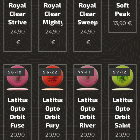
Royal
Royal
Royal
Soft
Clear
Clear
Clear
Peak
Strive
Mighty
Sweep
13,90
€
24,90
24,90
24,90
€
€
€
5 6 -1 0
9 6 -2 2
7 7 -1 1
9 7 -1 2
Latitude64
Latitude64
Latitude64
Latitude
Opto
Opto
Opto
Opto
Orbit
Orbit
Orbit
Orbit
Fuse
Fury
River
Saint
20,90
20,90
20,90
20,90