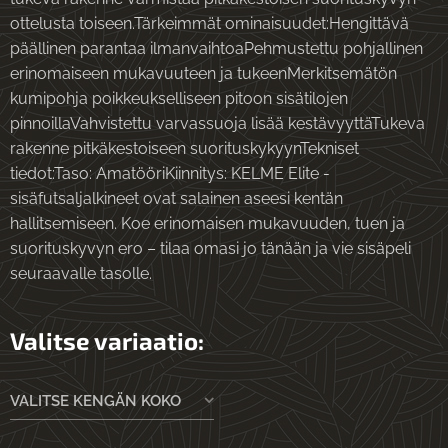
ottelusta toiseen.Tärkeimmät ominaisuudet:Hengittävä
päällinen parantaa ilmanvaihtoaPehmustettu pohjallinen
erinomaiseen mukavuuteen ja tukeenMerkitsemätön
kumipohja poikkeukselliseen pitoon sisätilojen
pinnoillaVahvistettu varvassuoja lisää kestävyyttäTukeva
rakenne pitkäkestoiseen suorituskykyynTekniset
tiedot:Taso: AmatööriKiinnitys: KELME Elite -
sisäfutsaljalkineet ovat salainen aseesi kentän
hallitsemiseen. Koe erinomaisen mukavuuden, tuen ja
suorituskyvyn ero – tilaa omasi jo tänään ja vie sisäpeli
seuraavalle tasolle.
Valitse variaatio:
VALITSE KENGÄN KOKO