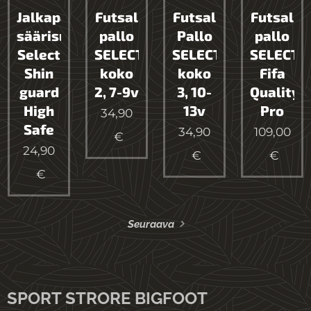
Jalkapallo
Futsal
Futsal
Futsal
säärisuoja
pallo
Pallo
pallo
Select
SELECT
SELECT
SELECT
Shin
koko
koko
Fifa
guard
2, 7-9v
3, 10-
Quality
High
13v
Pro
34,90
Safe
34,90
109,00
€
24,90
€
€
€
Seuraava
SPORT STRORE BIGFOOT