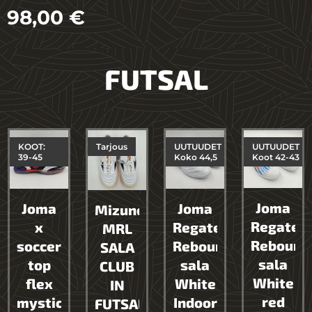
98,00
€
FUTSAL
KOOT:
Tarjous
UUTUUDET
UUTUUDET
39-45
Koko 44,5
Koot 42-43
Joma
Joma
Joma
Mizuno
Regate
x
Regate
MRL
Rebound
soccergate
Rebound
SALA
sala
top
sala
CLUB
White
flex
White
IN
red
mystic
Indoor
FUTSAL