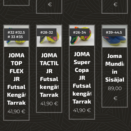
€
€
#32 #32.5
#28-32
#26-34
#39-44.5
# 33 #35
JOMA
JOMA
JOMA
Joma
Super
TACTIL
TOP
Mundial
Copa
JR
FLEX
in
JR
Futsal
JR
Sisäjalk
Futsal
kengät
Futsal
89,00
kengät
Tarrakiinnityksellä
Kengät
€
Tarrakiinnityksellä
Tarrakiinnityksellä
41,90
€
41,90
€
41,90
€