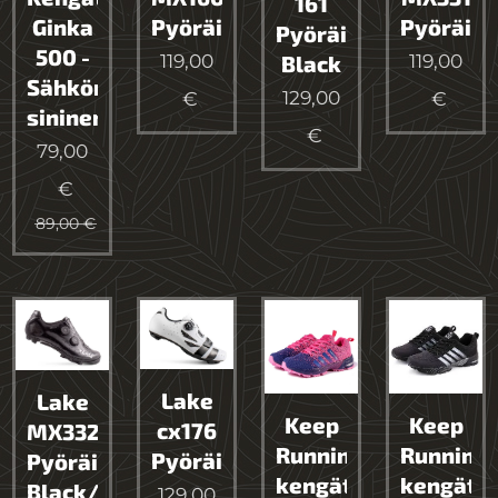
161
Ginka
Pyöräilykenkä
Pyöräily
Pyöräilykenkä
500 -
119,00
119,00
Black
Sähkön
129,00
€
€
sininen
€
79,00
€
89,00
€
Lake
Lake
Keep
Keep
cx176
MX332
Running
Running
Pyöräilykenkä
Pyöräilykenkä
kengät
kengät
Black/Silver
129,00