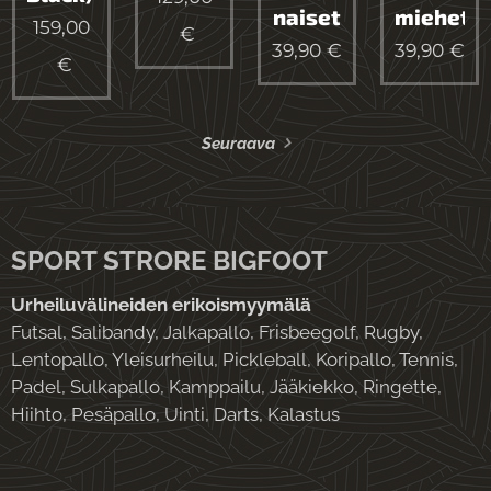
naiset
miehet
159,00
€
39,90
€
39,90
€
€
Seuraava
SPORT STRORE BIGFOOT
Urheiluvälineiden erikoismyymälä
Futsal, Salibandy, Jalkapallo, Frisbeegolf, Rugby,
Lentopallo, Yleisurheilu, Pickleball, Koripallo, Tennis,
Padel, Sulkapallo, Kamppailu, Jääkiekko, Ringette,
Hiihto, Pesäpallo, Uinti, Darts, Kalastus