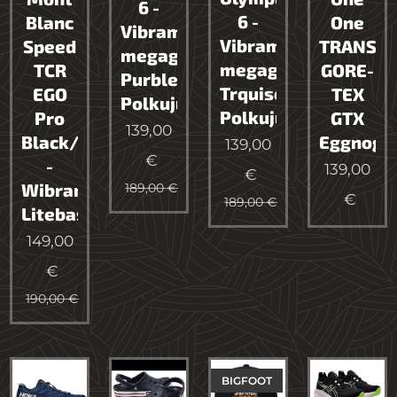
6 -
6 -
Blanc
One
Vibram
Vibram
Speed
TRANSP
megagrip
megagrip
TCR
GORE-
Purble
Trquise
EGO
TEX
Polkujuoksukenkä
Polkujuoksukenkä
Pro
GTX
139,00
Black/Lime
Eggnog
139,00
€
-
139,00
€
Wibram
189,00
€
€
189,00
€
Litebase
149,00
€
190,00
€
BIGFOOT