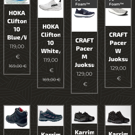
Foam™
Foam™
HOKA
Clifton
HOKA
10
Clifton
CRAFT
Blue/White
CRAFT
10
Pacer
119,00
Pacer
White/Black
W
M
€
Juoksuk
119,00
Juoksukengät
169,00
€
129,00
€
129,00
€
169,00
€
€
Karrimor
Karrimor
Karrimor