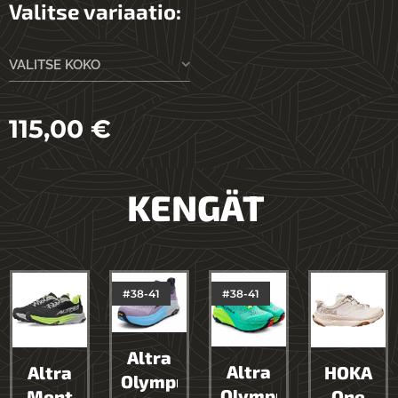
Valitse variaatio:
VALITSE KOKO
115,00
€
KENGÄT
#38-41
#38-41
Altra
Altra
Altra
HOKA
Olympus
Olympus
Mont
One