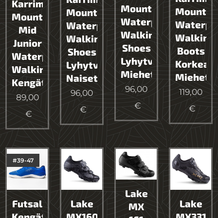
Karrimor
Mount
Mount
Mount
Mount
Waterproof
Waterpr
Waterproof
Mid
Walking
Walking
Walking
Junior
Shoes
Boots
Shoes
Waterproof
Lyhytvartinen
Korkeava
Lyhytvartinen
Walking
Miehet
Miehet
Naiset
Kengät
96,00
119,00
96,00
89,00
€
€
€
€
#39-47
Lake
Futsal
Lake
Lake
MX
Kengät
MX160
MX331