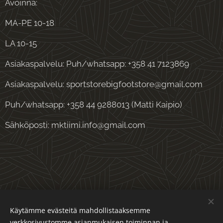
Avoinna:
MA-PE 10-18
LA 10-15
Asiakaspalvelu: Puh/whatsapp: +358 41 7123869
Asiakaspalvelu: sportstorebigfootstore@gmail.com
Puh/whatsapp: +358 44 9288013 (Matti Kaipio)
Sähköposti: mktiimi.info@gmail.com
Evästeet
Käytämme evästeitä mahdollistaaksemme
verkkosivustomme asianmukaisen toiminnan ja