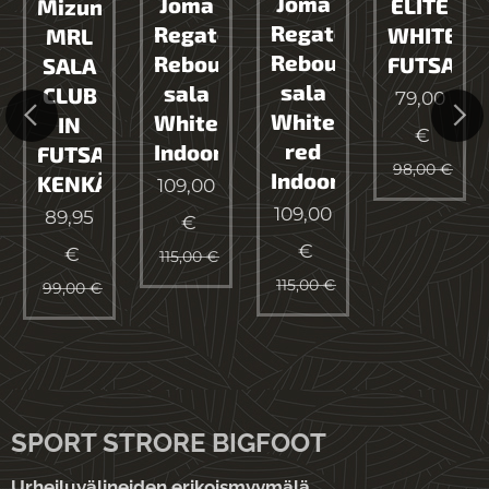
Joma
Joma
ELITE
Mizuno
Regate
Regate
WHITE
MRL
Rebound
gate
Rebound
FUTSAL
SALA
sala
sala
CLUB
79,00
White
White
IN
€
red
Indoor
FUTSAL
98,00
€
Indoor
kengät
KENKÄ
109,00
109,00
89,95
€
€
€
115,00
€
115,00
€
99,00
€
SPORT STRORE BIGFOOT
Urheiluvälineiden erikoismyymälä