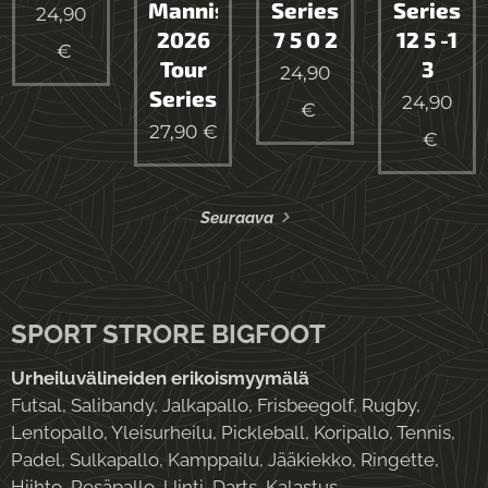
Manniste
Series
Series
24,90
2026
7 5 0 2
12 5 -1
€
Tour
3
24,90
Series
24,90
€
27,90
€
€
Seuraava
SPORT STRORE BIGFOOT
Urheiluvälineiden erikoismyymälä
Futsal, Salibandy, Jalkapallo, Frisbeegolf, Rugby,
Lentopallo, Yleisurheilu, Pickleball, Koripallo, Tennis,
Padel, Sulkapallo, Kamppailu, Jääkiekko, Ringette,
Hiihto, Pesäpallo, Uinti, Darts, Kalastus