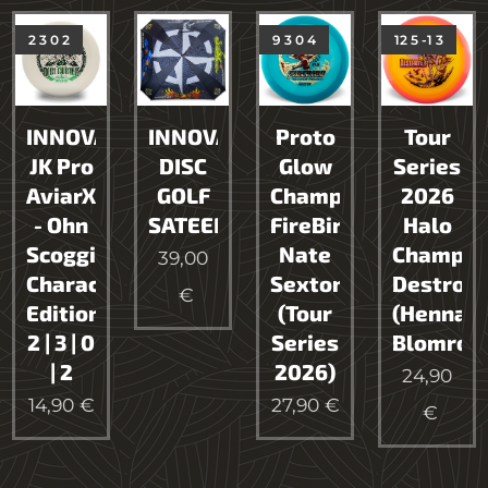
2 3 0 2
9 3 0 4
12 5 -1 3
INNOVA
INNOVA
Proto
Tour
JK Pro
DISC
Glow
Series
AviarX
GOLF
Champion
2026
- Ohn
SATEENVARJO
FireBird
Halo
Scoggins
Nate
Champio
39,00
Character
Sexton
Destroy
€
Edition
(Tour
(Henna
2 | 3 | 0
Series
Blomroo
| 2
2026)
24,90
14,90
€
27,90
€
€