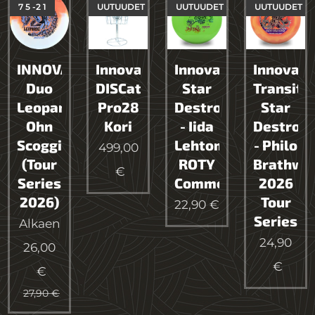
7 5 -2 1
UUTUUDET
UUTUUDET
UUTUUDET
INNOVA
Innova
Innova
Innova
Duo
DISCatcher
Star
Transiti
Leopard3
Pro28
Destroyer
Star
Ohn
Kori
- Iida
Destroy
Scoggins
Lehtomäki
- Philo
499,00
(Tour
ROTY
Brathwa
€
Series
Commemorative
2026
2026)
Tour
22,90
€
Series
Alkaen
24,90
26,00
€
€
27,90
€