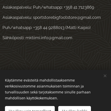
Asiakaspalvelu: Puh/whatsapp: +358 41 7123869
Asiakaspalvelu: sportstorebigfootstore@gmail.com
Puh/whatsapp: +358 44 9288013 (Matti Kaipio)
Sähköposti: mktiimi.info@gmail.com
Evästeet
Käytämme evästeitä mahdollistaaksemme
verkkosivustomme asianmukaisen toiminnan ja
Kielet
turvallisuuden sekä tarjotaksemme sinulle parhaan
Suomi
English
mahdollisen käyttökokemuksen.
Lisää ostoskoriin