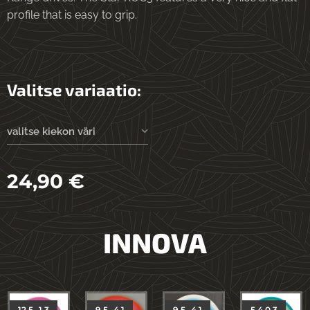
profile that is easy to grip.
Valitse variaatio:
valitse kiekon väri
24,90
€
INNOVA
12 5 -1 3
9 5 -4 1
9 5 -4 1
5 4 0 3