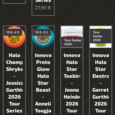
27,90
€
13 6 -2 2
10 5 -2 2
Loppuunmyyty
Tour
Series
2026
Tour Series
2026
Halo
Innova
Innova
Innova
Champion
Proto
Halo
Halo
Shryke
Glow
Star
Star
-
Halo
Teebird
Destroy
Jessica
Star
-
-
Gurthie
Beast
Joona
Garrett
2026
-
Heinänen
Gurthie
Tour
Anneli
2026
2026
Series
Tougjas-
Tour
Tour