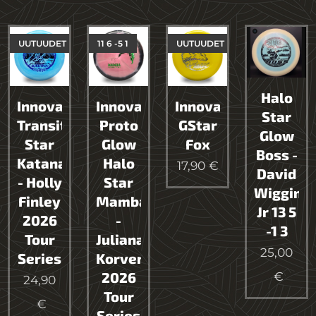
UUTUUDET
11 6 -5 1
UUTUUDET
Halo
Innova
Innova
Innova
Star
Transitional
Proto
GStar
Glow
Star
Glow
Fox
Boss -
Katana
Halo
17,90
€
David
- Holly
Star
Wiggins
Finley
Mamba
Jr 13 5
2026
-
-1 3
Tour
Juliana
25,00
Series
Korver
2026
€
24,90
Tour
€
Series