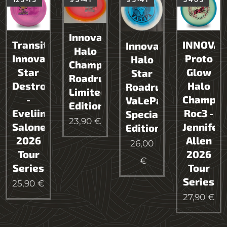
Innova
Transitional
INNOVA
Innova
Halo
Innova
Proto
Halo
Champion
Star
Glow
Star
Roadrunner
Destroyer
Halo
Roadrunner
Limited
-
Champio
VaLePa
Edition
Eveliina
Roc3 -
Special
23,90
€
Salonen
Jennifer
Edition
2026
Allen
26,00
Tour
2026
€
Series
Tour
Series
25,90
€
27,90
€