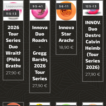
Loppuunmyyty
9 5 -4 1
5 6 -1 1
12 5 -1 3
11 5 -1 3
INNOVA
2026
Innova
Innova
Duo
Tour
Duo
Star
Destroy
Series
Roadrunner
Arachnid
Calvin
Duo
-
18,90
€
Heimbur
Wraith
Gregg
(Tour
(Philo
Barsby
Series
Brathwaite)
2026
2026)
Tour
27,90
€
27,90
€
Series
27,90
€