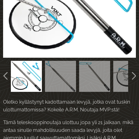
Oletko kyllästynyt kadottamaan levyjä, jotka ovat tuskin
ulottumattomissa? Kokeile A.R.M. Noutaja MVP:stä!
Tämä teleskooppinoutaja ulottuu jopa yli 21 jalkaan, mikä
antaa sinulle mahdollisuuden saada levyjä, joita olet
aiemmin luullut saavuttamattomiksi. Lisäksi A.R.M.