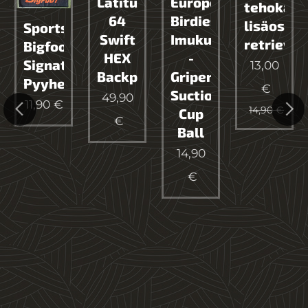
Latitude
European
tehokas
64
Birdies
lisäosa
Sportstore
Swift
Imukuppipallo
retriever
Bigfoot
cus
HEX
-
Signature
13,00
Backpack
Gripen
Pyyhe
€
Suction
49,90
11,90
€
14,90
€
Cup
€
Ball
14,90
€