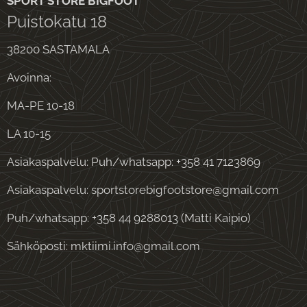
SPORT STORE BIGFOOT
Puistokatu 18
38200 SASTAMALA
Avoinna:
MA-PE 10-18
LA 10-15
Asiakaspalvelu: Puh/whatsapp: +358 41 7123869
Asiakaspalvelu: sportstorebigfootstore@gmail.com
Puh/whatsapp: +358 44 9288013 (Matti Kaipio)
Sähköposti: mktiimi.info@gmail.com