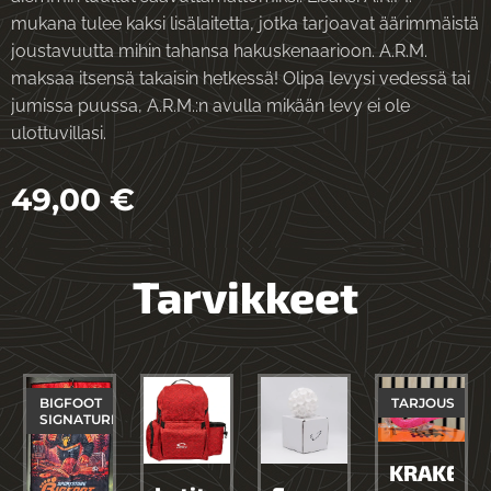
mukana tulee kaksi lisälaitetta, jotka tarjoavat äärimmäistä
joustavuutta mihin tahansa hakuskenaarioon. A.R.M.
maksaa itsensä takaisin hetkessä! Olipa levysi vedessä tai
jumissa puussa, A.R.M.:n avulla mikään levy ei ole
ulottuvillasi.
49,00
€
Tarvikkeet
BIGFOOT
TARJOUS
SIGNATURE
KRAKEN