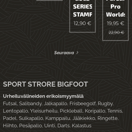
SERIES
Pro
STAMP
Worlds
12,90
€
19,95
€
22,90
€
Seuraava
SPORT STRORE BIGFOOT
Urheiluvälineiden erikoismyymälä
Futsal, Salibandy, Jalkapallo, Frisbeegolf, Rugby,
Lentopallo, Yleisurheilu, Pickleball, Koripallo, Tennis,
Padel, Sulkapallo, Kamppailu, Jääkiekko, Ringette,
Hiihto, Pesäpallo, Uinti, Darts, Kalastus