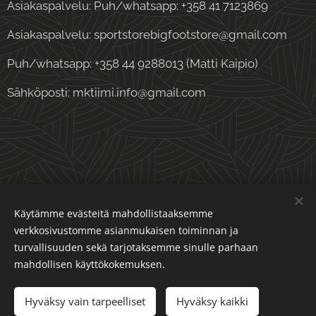
Asiakaspalvelu: Puh/whatsapp: +358 41 7123869
Asiakaspalvelu: sportstorebigfootstore@gmail.com
Puh/whatsapp: +358 44 9288013 (Matti Kaipio)
Sähköposti: mktiimi.info@gmail.com
Evästeet
Käytämme evästeitä mahdollistaaksemme
verkkosivustomme asianmukaisen toiminnan ja
Kielet
turvallisuuden sekä tarjotaksemme sinulle parhaan
Suomi
English
mahdollisen käyttökokemuksen.
Lisää ostoskoriin
Hyväksy vain tarpeelliset
Hyväksy kaikki