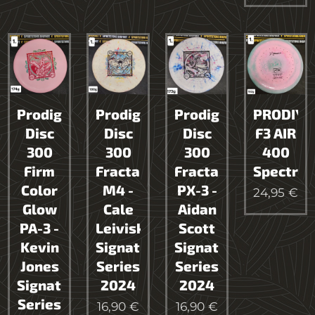
Prodigy
Prodigy
Prodigy
PRODIY
Disc
Disc
Disc
F3 AIR
300
300
300
400
Firm
Fractal
Fractal
Spectru
Color
M4 -
PX-3 -
24,95
€
Glow
Cale
Aidan
PA-3 -
Leiviska
Scott
Kevin
Signature
Signature
Jones
Series
Series
Signature
2024
2024
Series
16,90
€
16,90
€