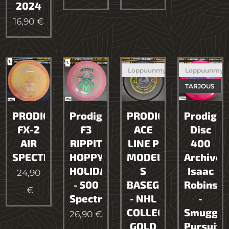
2024
16,90
€
Loppuunmyyty
Loppuunmyy
TARJOUS
PRODIGY
Prodigy
PRODIGY
Prodigy
FX-2
F3
ACE
Disc
AIR
RIPPIT
LINE P
400
SPECTRUM
HOPPY
MODEL
Archive
HOLIDAYS!
S
Isaac
24,90
- 500
BASEGRIP
Robinso
€
Spectrum
- NHL
-
COLLECTION
Smuggler
26,90
€
GOLD
Pursuit