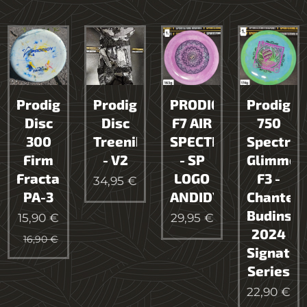
Prodigy
Prodigy
PRODIGY
Prodigy
Disc
Disc
F7 AIR
750
300
Treenikassi
SPECTRUM
Spectru
Firm
- V2
- SP
Glimmer
Fractal
LOGO
F3 -
34,95
€
PA-3
ANDIDYE
Chantel
Budinsk
15,90
€
29,95
€
2024
16,90
€
Signatur
Series
22,90
€