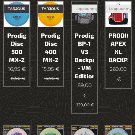
TARJOUS
TARJOUS
Loppuunmyyty
Loppuunmyy
Prodigy
Prodigy
Prodigy
PRODIGY
Disc
Disc
BP-1
APEX
500
400
V3
XL
MX-2
MX-2
Backpack
BACKPA
- VM
16,95
€
15,95
€
269,00
Edition
17,90
€
16,90
€
€
89,00
€
129,00
€