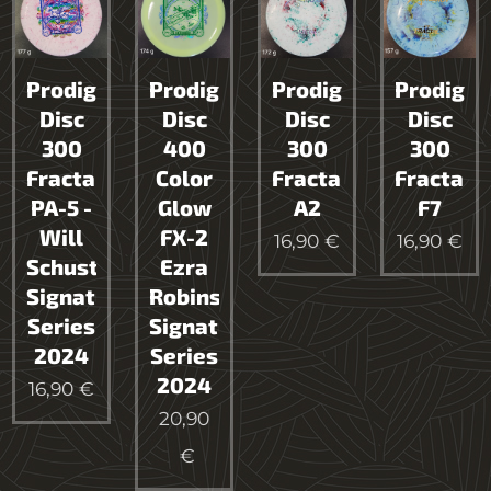
Prodigy
Prodigy
Prodigy
Prodigy
Disc
Disc
Disc
Disc
300
400
300
300
Fractal
Color
Fractal
Fractal
PA-5 -
Glow
A2
F7
Will
FX-2
16,90
€
16,90
€
Schusterick
Ezra
Signature
Robinson
Series
Signature
2024
Series
2024
16,90
€
20,90
€