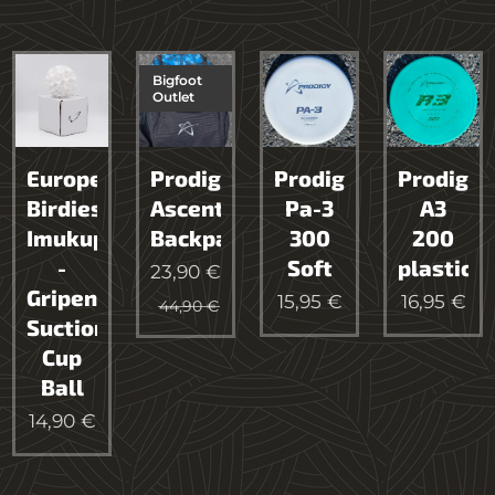
Bigfoot
Outlet
European
Prodigy
Prodigy
Prodigy
Birdies
Ascent
Pa-3
A3
Imukuppipallo
Backpack
300
200
-
Soft
plastic
23,90
€
Gripen
15,95
€
16,95
€
44,90
€
Suction
Cup
Ball
14,90
€