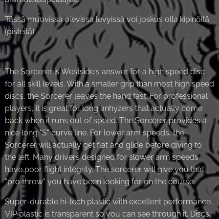
Tässä muovissa olevissa levyissä voi joskus olla kipinöitä
(pisteitä).
The Sorcerer is Westside's answer for a high speed disc
for all skill levels. With a smaller grip than most high speed
discs, the Sorcerer leaves the hand fast. For professional
players, it is great for long anhyzers that actually come
back when it runs out of speed. The Sorcerer provides a
nice long "S" curve line. For lower arm speeds, the
Sorcerer will actually get flat and glide before diving to
the left. Many drivers designed for slower arm speeds
have poor flight integrity. The sorcerer will give you that
"pro throw" you have been looking for on the course.
Super-durable hi-tech plastic with excellent performance.
VIP plastic is transparent so you can see through it. Discs