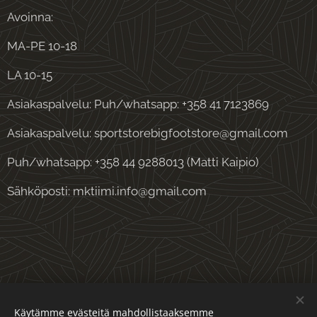
Avoinna:
MA-PE 10-18
LA 10-15
Asiakaspalvelu: Puh/whatsapp: +358 41 7123869
Asiakaspalvelu: sportstorebigfootstore@gmail.com
Puh/whatsapp: +358 44 9288013 (Matti Kaipio)
Sähköposti: mktiimi.info@gmail.com
Evästeet
Käytämme evästeitä mahdollistaaksemme