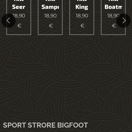
p
Seer
Sampo
King
Boatman
18,90
18,90
18,90
18,90
€
€
€
€
SPORT STRORE BIGFOOT