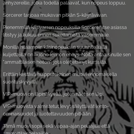
anhyzereille, jotka todella palaavat, kun nopeus loppuu.
Sorcerer tarjoaa mukavan pitkän S-käyräviivan.
Pienemmillä käsivarren nopeuksilla Sorcerer itse asiassa
litistyy ja liukuu ennen sukeltamista vasemmalle.
Monilla hitaampiin käsinopeuksiin suunnitelluilla
kuljettajilla on huono lennon eheys. Noita antaa sinulle sen
"ammattilaisen heiton", jota olet etsinyt kurssilta.
Erittäin kestävä huipputekninen muovi erinomaisella
suorituskyvyllä.
VIP-muovi on läpinäkyvää, joten näet sen läpi.
VIP-muovista valmistetut levyt säilyttävät lento-
ominaisuudet ja luotettavuuden pitkään.
Tämä muovi sopii sekä vapaa-ajan pelaajille että
ammattilaispelaajille.