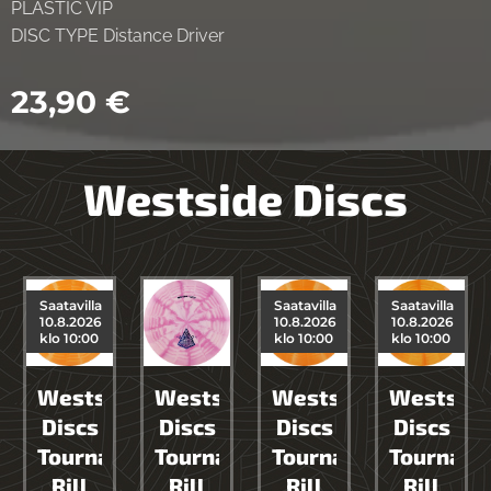
PLASTIC VIP
DISC TYPE Distance Driver
23,90
€
Westside Discs
Saatavilla
Saatavilla
Saatavilla
10.8.2026
10.8.2026
10.8.2026
klo 10:00
klo 10:00
klo 10:00
de
Westside
Westside
Westside
Westside
Discs
Discs
Discs
Discs
ment
Tournament
Tournament
Tournament
Tournam
Rill
Rill
Rill
Rill