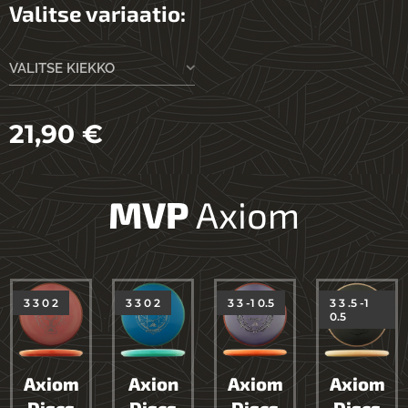
Valitse variaatio:
VALITSE KIEKKO
21,90
€
MVP
Axiom
3 3 0 2
3 3 0 2
3 3 -1 0.5
3 3 .5 -1
0.5
Axiom
Axion
Axiom
Axiom
Discs
Discs
Discs
Discs