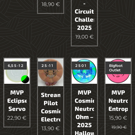
-
18,90
€
Circuit
Challenge
2025
19,00
€
6,5 5 -1 2
2 5 -1 1
2 5 0 1
Bigfoot
Outlet
MVP
MVP
MVP
Streamline
Eclipse
Cosmic
Neutron
Pilot
Servo
Neutron
Entropy
Cosmic
Ohm –
22,90
€
15,90
€
Electron
2025
19,90
€
13,90
€
Halloween