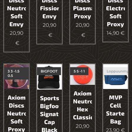
Neutron
Fission
Plasma
Electron
Soft
Envy
Proxy
Soft
Envy
Proxy
20,90
20,90
20,90
14,90
€
€
€
€
3 3 -1.5
BIGFOOT
5 5 -1 1
Loppuunmyy
0.5
Axiom
Axiom
MVP
Sportstore
Neutron
Discs
Cell
Bigfoot
Hex
Neutron
Starter
Signature
Classic
Soft
Bag
Cap
20,90
Proxy
Black
23,90
€