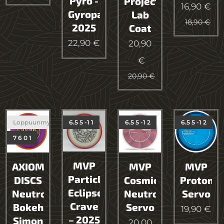
Pyro -
Project
16,90
€
Gyropalooza
Lab
18,90
€
2025
Coat
22,90
€
20,90
€
20,90
€
Loppuunmyyty
6.5 5 -1 1
6.5 5 -1 2
6.5 5 -1 2
7 6 0 1
MVP
AXIOM
MVP
MVP
Particle
DISCS
Cosmic
Proton
Eclipse
Neutron
Neutron
Servo
Crave
Bokeh
Servo
19,90
€
– 2025
Simon
20,00