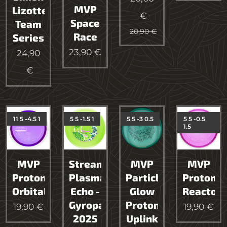
MVP
Lizotte
€
Space
Team
20,90
€
Race
Series
23,90
€
24,90
€
11 5 -4.5 1
5 5 -1.5 1
5 5 -3 0.5
5 5 -0.5
1.5
MVP
Streamline
MVP
MVP
Proton
Plasma
Particle
Proton
Orbital
Echo -
Glow
Reactor
Gyropalooza
Proton
19,90
€
19,90
€
2025
Uplink