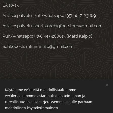
LA 10-15
Asiakaspalvelu: Puh/whatsapp: +358 41 7123869
Asiakaspalvelu: sportstorebigfootstore@gmail.com
Puh/whatsapp: +358 44 9288013 (Matti Kaipio)
Sähköposti: mktiimi.info@gmail.com
Evästeet
Käytämme evästeitä mahdollistaaksemme
verkkosivustomme asianmukaisen toiminnan ja
Kielet
turvallisuuden sekä tarjotaksemme sinulle parhaan
Suomi
English
mahdollisen käyttökokemuksen.