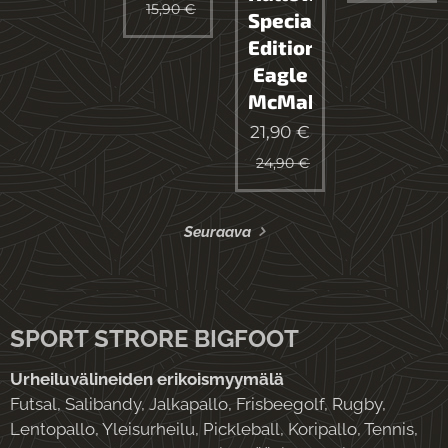
15,90
€
Special
Edition
Eagle
McMahon
21,90
€
24,90
€
Seuraava
SPORT STRORE BIGFOOT
Urheiluvälineiden erikoismyymälä
Futsal, Salibandy, Jalkapallo, Frisbeegolf, Rugby,
Lentopallo, Yleisurheilu, Pickleball, Koripallo, Tennis,