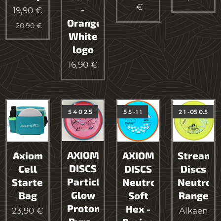
€
-
19,90
€
Orange
20,90
€
White
logo
16,90
€
5 4 0 2.5
5 5 -1 1
2 1 -05 0.5
AXIOM
Axiom
AXIOM
Streamli
DISCS
Cell
DISCS
Discs
Particle
Starter
Neutron
Neutron
Glow
Bag
Soft
Range
Proton
Hex -
23,90
€
Alkaen