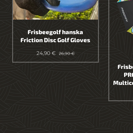
Frisbeegolf hanska
Friction Disc Golf Gloves
24,90
€
26,90
€
Frisb
PR
Multic