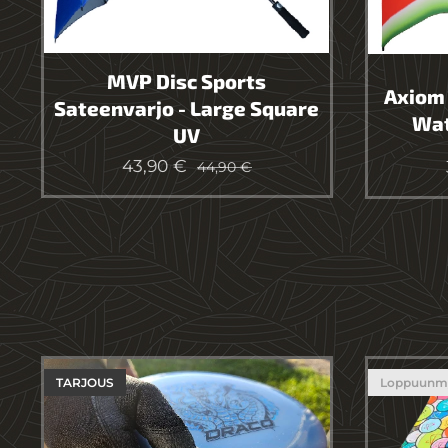
MVP Disc Sports
Axiom 
Sateenvarjo - Large Square
Wat
UV
43,90
€
44,90
€
TARJOUS
Loppuunm