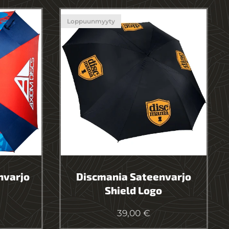
Loppuunmyyty
nvarjo
Discmania Sateenvarjo
Shield Logo
39,00
€