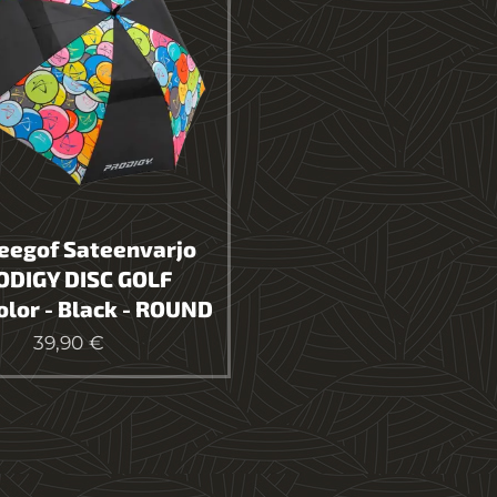
eegof Sateenvarjo
ODIGY DISC GOLF
olor - Black - ROUND
39,90
€