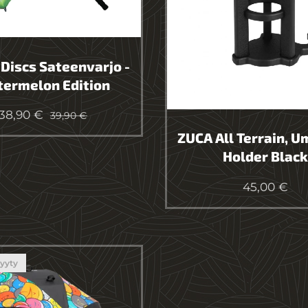
Discs Sateenvarjo -
ermelon Edition
38,90
€
39,90
€
ZUCA All Terrain, U
Holder Black
45,00
€
yyty