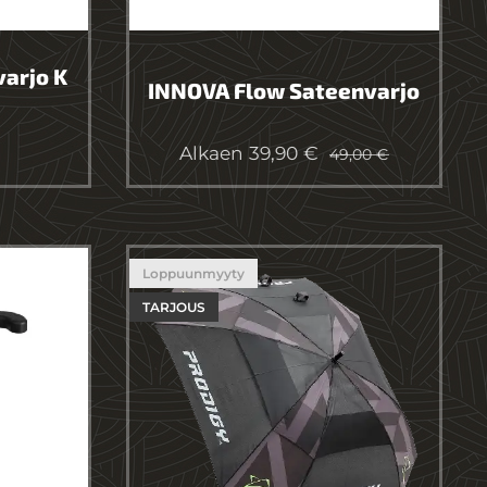
arjo K
INNOVA Flow Sateenvarjo
Alkaen
39,90
€
49,00
€
Loppuunmyyty
TARJOUS