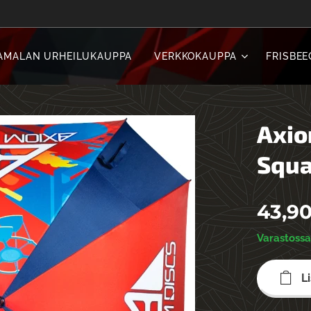
AMALAN URHEILUKAUPPA
VERKKOKAUPPA
FRISBEE
Axio
Squa
43,9
Varastoss
L