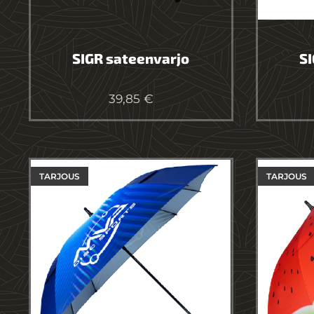
SIGR sateenvarjo
SI
39,85
€
TARJOUS
TARJOUS