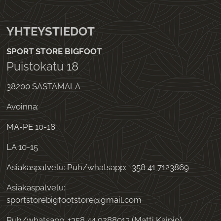
YHTEYSTIEDOT
SPORT STORE BIGFOOT
Puistokatu 18
38200 SASTAMALA
Avoinna:
MA-PE 10-18
LA 10-15
Asiakaspalvelu: Puh/whatsapp: +358 41 7123869
Asiakaspalvelu:
sportstorebigfootstore@gmail.com
Puh/whatsapp: +358 44 9288013 (Matti Kaipio)