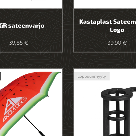
Kastaplast Sateenv
GR sateenvarjo
Logo
39,85
€
39,90
€
Loppuunmyyty