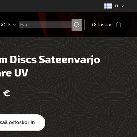
FI
GOLF
Ostoskori
m Discs Sateenvarjo
re UV
0
€
a
isää ostoskoriin