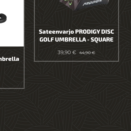
Sateenvarjo PRODIGY DISC
GOLF UMBRELLA - SQUARE
39,90
€
44,90
€
mbrella