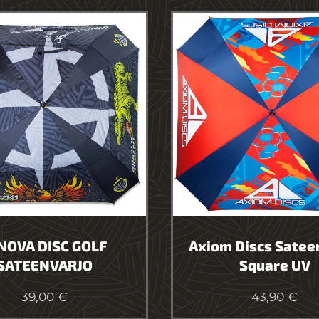
NOVA DISC GOLF
Axiom Discs Satee
SATEENVARJO
Square UV
39,00
€
43,90
€