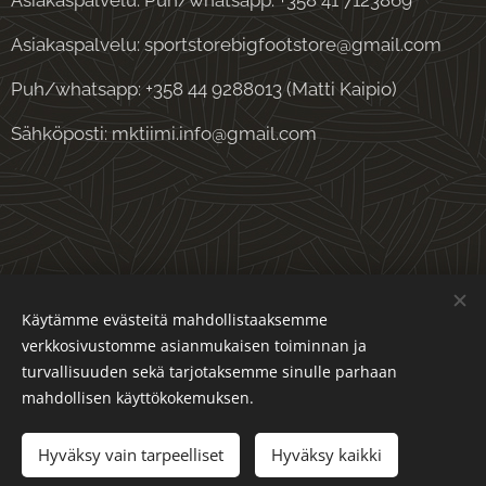
Asiakaspalvelu: Puh/whatsapp: +358 41 7123869
Asiakaspalvelu: sportstorebigfootstore@gmail.com
Puh/whatsapp: +358 44 9288013 (Matti Kaipio)
Sähköposti: mktiimi.info@gmail.com
Evästeet
Käytämme evästeitä mahdollistaaksemme
verkkosivustomme asianmukaisen toiminnan ja
Kielet
turvallisuuden sekä tarjotaksemme sinulle parhaan
Suomi
English
mahdollisen käyttökokemuksen.
Lisää ostoskoriin
Hyväksy vain tarpeelliset
Hyväksy kaikki