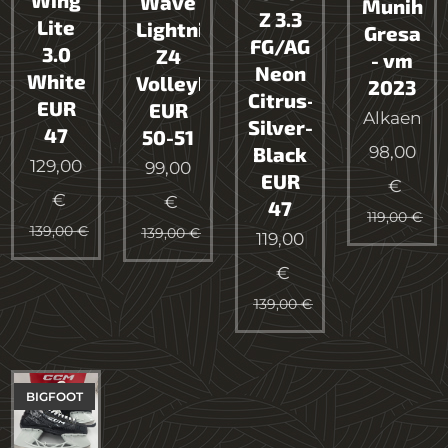
Wing
Wave
Munih
Z 3.3
Lite
Lightning
Gresa
FG/AG
3.0
Z4
- vm
Neon
White
Volleyball
2023
Citrus-
EUR
EUR
Alkaen
Silver-
47
50-51
98,00
Black
129,00
99,00
EUR
€
€
€
47
119,00
€
139,00
€
139,00
€
119,00
€
139,00
€
BIGFOOT