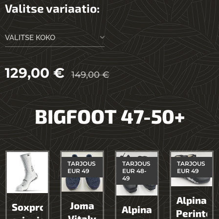
Valitse variaatio:
VALITSE KOKO
129,00
€
149,00
€
BIGFOOT 47-50+
TARJOUS
TARJOUS
TARJOUS
EUR 49
EUR 48-
EUR 49
49
Alpina
Joma
Soxpro
Alpina
Perintei
Vitaly