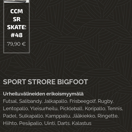
CCM
SR
SKATES
#48
79,90
€
SPORT STRORE BIGFOOT
Urheiluvälineiden erikoismyymälä
Futsal, Salibandy, Jalkapallo, Frisbeegolf, Rugby,
Lentopallo, Yleisurheilu, Pickleball, Koripallo, Tennis,
Padel, Sulkapallo, Kamppailu, Jääkiekko, Ringette,
Hiihto, Pesäpallo, Uinti, Darts, Kalastus