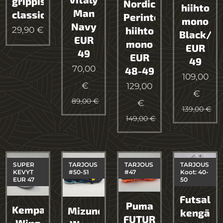
grippisukka
Nordic
hiihto
Man
classic
Perinteisen
mono
Navy
29,90
€
hiihto
Black/Si
EUR
mono
EUR
49
EUR
49
70,00
48-49
109,00
€
129,00
€
89,00
€
€
139,00
€
149,00
€
SUPER
TARJOUS
TARJOUS
TARJOUS
KEVYT
#50-51
#47
Koot: 40-
EUR 47
50
Futsal
Puma
Kempa
Mizuno
kengä
FUTURE