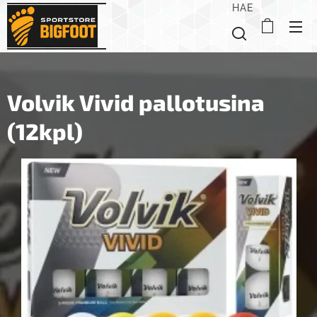
HAE
Volvik Vivid pallotusina
(12kpl)