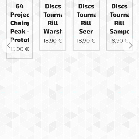
Discs
Discs
Discs
Discs
Tournament
Tournament
Tournament
Tournam
ip
Rill
Rill
Rill
Rill
Warship
Seer
Sampo
King
ype
18,90
€
18,90
€
18,90
€
18,90
€