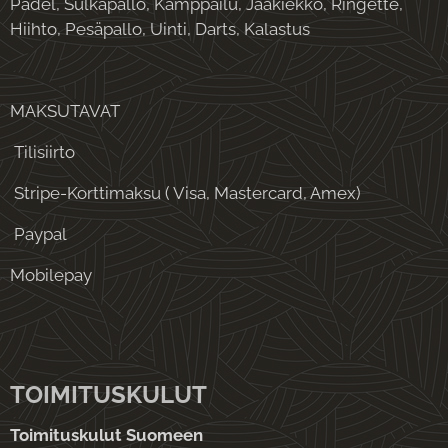
Padel, Sulkapallo, Kamppailu, Jääkiekko, Ringette,
Hiihto, Pesäpallo, Uinti, Darts, Kalastus
MAKSUTAVAT
Tilisiirto
Stripe-Korttimaksu ( Visa, Mastercard, Amex)
Paypal
Mobilepay
TOIMITUSKULUT
Toimituskulut Suomeen