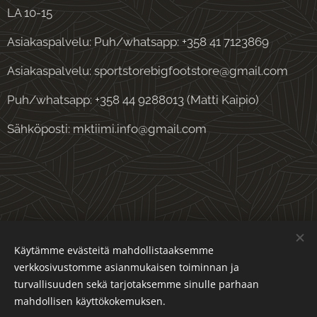
LA 10-15
Asiakaspalvelu: Puh/whatsapp: +358 41 7123869
Asiakaspalvelu: sportstorebigfootstore@gmail.com
Puh/whatsapp: +358 44 9288013 (Matti Kaipio)
Sähköposti: mktiimi.info@gmail.com
Evästeet
Käytämme evästeitä mahdollistaaksemme
verkkosivustomme asianmukaisen toiminnan ja
Kielet
turvallisuuden sekä tarjotaksemme sinulle parhaan
Suomi
English
mahdollisen käyttökokemuksen.