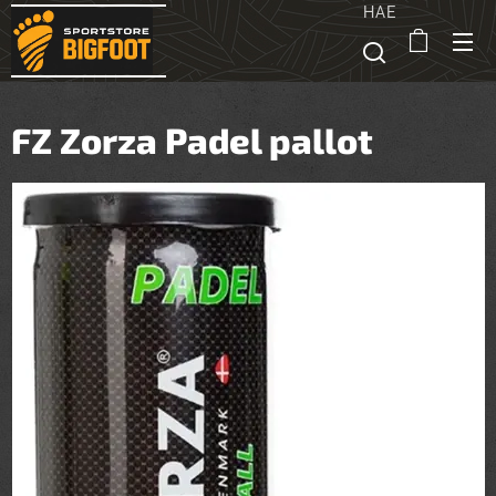
HAE
FZ Zorza Padel pallot