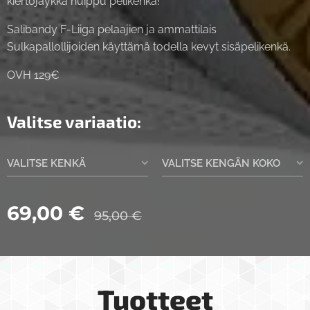
kiertojäykkä huippu pelikenkä!
Salibandy F-Liiga pelaajien ja ammattilais
Sulkapallollijoiden käyttämä todella kevyt sisäpelikenkä.
OVH 129€
Valitse variaatio:
VALITSE KENKÄ
VALITSE KENGÄN KOKO
69,00
€
95,00
€
Tuotteet