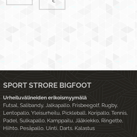
€
SPORT STRORE BIGFOOT
Urheiluvälineiden erikoismyymälä
Futsal, Salibandy, Jalkapallo, Frisbeegolf, Rugby,
Lentopallo, Yleisurheilu, Pickleball, Koripallo, Tennis,
Padel, Sulkapallo, Kamppailu, Jääkiekko, Ringette,
Hiihto, Pesäpallo, Uinti, Darts, Kalastus