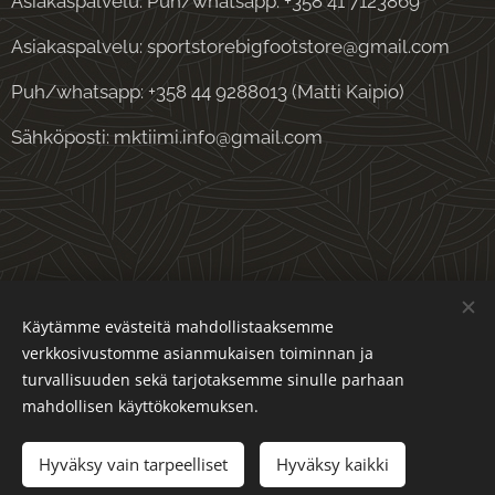
Asiakaspalvelu: Puh/whatsapp: +358 41 7123869
Asiakaspalvelu: sportstorebigfootstore@gmail.com
Puh/whatsapp: +358 44 9288013 (Matti Kaipio)
Sähköposti: mktiimi.info@gmail.com
Evästeet
Käytämme evästeitä mahdollistaaksemme
verkkosivustomme asianmukaisen toiminnan ja
Kielet
turvallisuuden sekä tarjotaksemme sinulle parhaan
Suomi
English
mahdollisen käyttökokemuksen.
Lisää ostoskoriin
Hyväksy vain tarpeelliset
Hyväksy kaikki