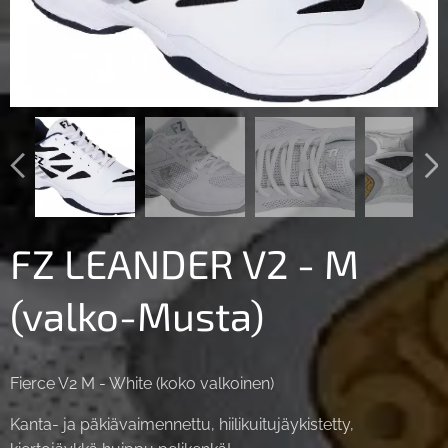
FZ LEANDER V2 - M
(valko-Musta)
Fierce V2 M - White (koko valkoinen)
Kanta- ja päkiävaimennettu, hiilikuitujäykistetty,