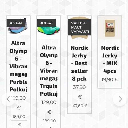
#38-41
#38-41
VALITSE
MAUT
VAPAASTI
Altra
Altra
Nordic
Nordic
Olympus
Olympus
Jerky
Jerky
6 -
6 -
- Best
- MIX
Vibram
Vibram
seller
4pcs
megagrip
megagrip
8 pck
19,90
€
Purble
Trquise
37,90
Polkujuoksukenkä
Polkujuoksukenkä
€
129,00
Lime
129,00
47,60
€
€
€
m
189,00
189,00
se
€