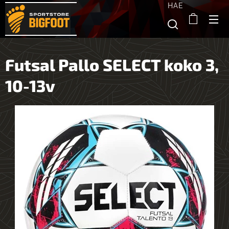
HAE
Futsal Pallo SELECT koko 3,
10-13v