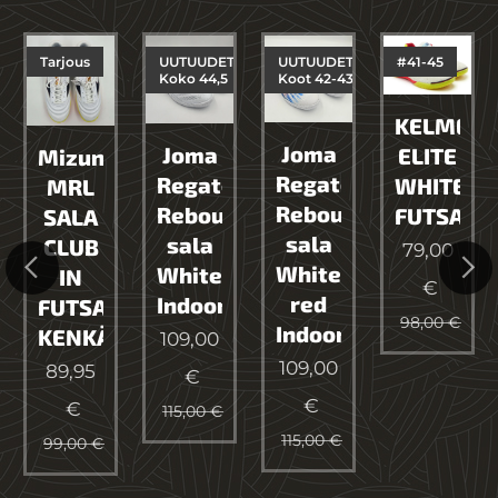
Tarjous
UUTUUDET
UUTUUDET
#41-45
Koko 44,5
Koot 42-43
KELME
Joma
Joma
ELITE
Mizuno
Regate
Regate
WHITE
MRL
Rebound
gate
Rebound
FUTSAL
SALA
sala
sala
CLUB
79,00
White
White
IN
€
red
Indoor
FUTSAL
98,00
€
Indoor
kengät
KENKÄ
109,00
109,00
89,95
€
€
€
115,00
€
115,00
€
99,00
€