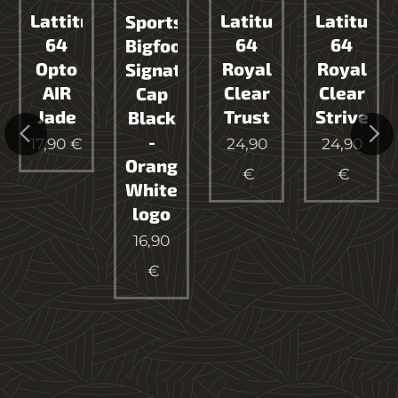
e
Lattitude
Latitude
Latitude
Sportstore
64
64
64
Bigfoot
Opto
Royal
Royal
Signature
ip
AIR
Clear
Clear
Cap
Jade
Trust
Strive
Black
-
17,90
€
24,90
24,90
ype
Orange
€
€
White
logo
16,90
€