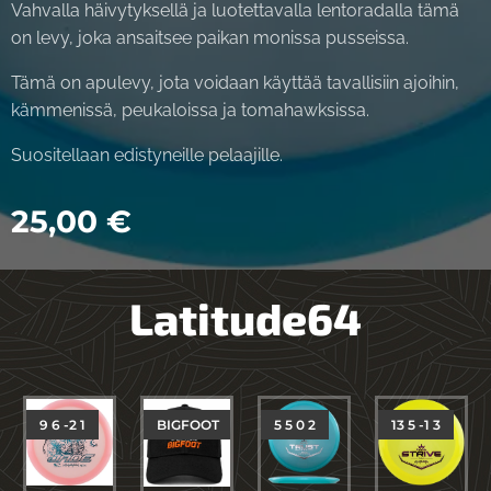
Vahvalla häivytyksellä ja luotettavalla lentoradalla tämä
on levy, joka ansaitsee paikan monissa pusseissa.
Tämä on apulevy, jota voidaan käyttää tavallisiin ajoihin,
kämmenissä, peukaloissa ja tomahawksissa.
Suositellaan edistyneille pelaajille.
25,00
€
Latitude64
9 6 -2 1
BIGFOOT
5 5 0 2
13 5 -1 3