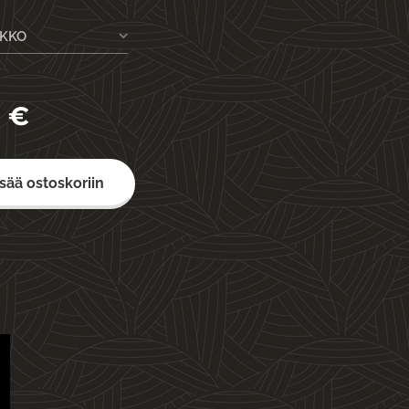
EKKO
0
€
isää ostoskoriin