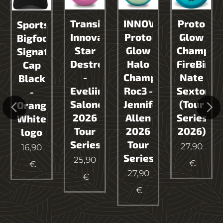
Transitional
INNOVA
Proto
Sportstore
Innova
Proto
Glow
Bigfoot
Star
Glow
Champio
Signature
id
Destroyer
Halo
FireBird
Cap
-
Champion
Nate
Black
Eveliina
Roc3 -
Sexton
-
Salonen
Jennifer
(Tour
Orange
2026
Allen
Series
White
Tour
2026
2026)
logo
Series
Tour
27,90
16,90
Series
25,90
€
€
27,90
€
€