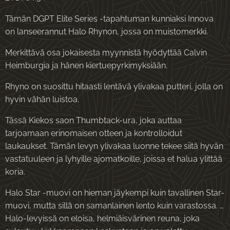
Tämän DGPT Elite Series -tapahtuman kunniaksi Innova
on lanseerannut Halo Rhynon, jossa on muistomerkki.
Merkittävä osa jokaisesta myynnistä hyödyttää Calvin
Heimburgia ja hänen kiertuepyrkimyksiään.
Rhyno on suosittu hitaasti lentävä ylivakaa putteri, jolla on
hyvin vähän luistoa.
Tässä Kiekos saon Thumbtack-ura, joka auttaa
tarjoamaan erinomaisen otteen ja kontrolloidut
laukaukset. Tämän levyn ylivakaa luonne tekee siitä hyvän
vastatuuleen ja lyhyille ajomatkoille, joissa et halua ylittää
koria.
Halo Star -muovi on hieman jäykempi kuin tavallinen Star-
muovi, mutta sillä on samanlainen lento kuin varastossa. …
Halo-levyissä on eloisa, helmiäisvärinen reuna, joka