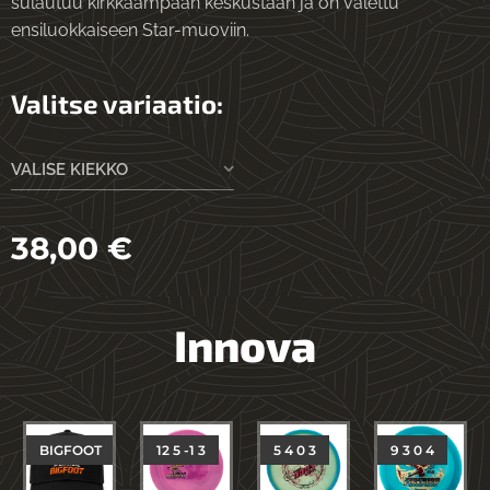
sulautuu kirkkaampaan keskustaan ​​ja on valettu
ensiluokkaiseen Star-muoviin.
Valitse variaatio:
VALISE KIEKKO
38,00
€
Innova
BIGFOOT
12 5 -1 3
5 4 0 3
9 3 0 4