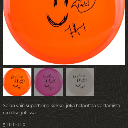
Se on vain superhieno kiekko, joka helpottaa voittamista
niin discgolfissa.
5 I 6 I -1 I 0