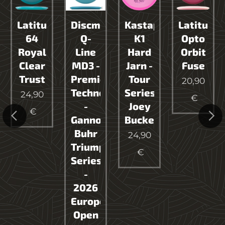
Latitude
Discmania
Kastaplast
Latitude
64
Q-
K1
Opto
Royal
Line
Hard
Orbit
id
Clear
MD3 -
Jarn -
Fuse
Trust
Premier
Tour
20,90
Technology
Series
24,90
€
-
Joey
€
Gannon
Buckets
Buhr
24,90
Triumph
€
Series
-
2026
European
Open