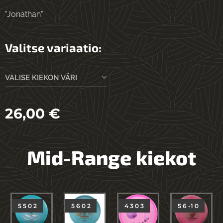
"Jonathan"
Valitse variaatio:
VALISE KIEKON VÄRI
26,00
€
Mid-Range kiekot
5 5 0 2
5 6 0 2
4 3 0 3
5 6 -1 0