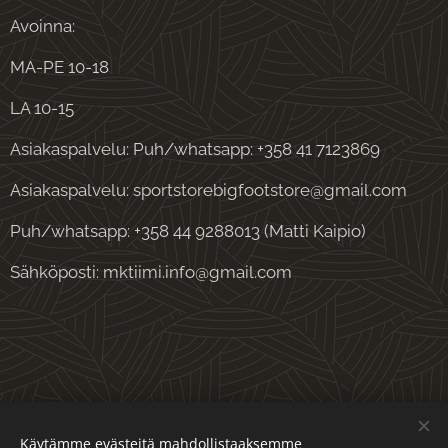
Avoinna:
MA-PE 10-18
LA 10-15
Asiakaspalvelu: Puh/whatsapp: +358 41 7123869
Asiakaspalvelu: sportstorebigfootstore@gmail.com
Puh/whatsapp: +358 44 9288013 (Matti Kaipio)
Sähköposti: mktiimi.info@gmail.com
Evästeet
Käytämme evästeitä mahdollistaaksemme