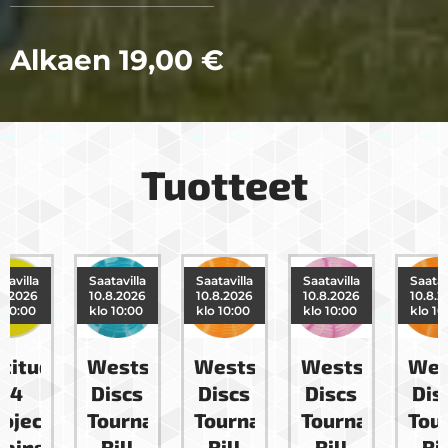
Alkaen
19,00
€
Tuotteet
Saatavilla
Saatavilla
Saatavilla
Saatavilla
10.8.2026
10.8.2026
10.8.2026
10.8.2026
klo 10:00
klo 10:00
klo 10:00
klo 10:00
e
Westside
Westside
Westside
Westside
Discs
Discs
Discs
Discs
Tournament
Tournament
Tournament
Tournam
ip
Rill
Rill
Rill
Rill