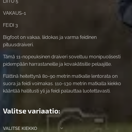
LIITO 5
VAKAUS-1
FEIDI 3
Bigfoot on vakaa, liidokas ja varma feidinen
pituusdraiveri.
Tämä 11-nopeuksinen draiveri soveltuu monipuolisesti
pidempään harrastaneille ja kovakätisille pelaajille.
Flättinä heitettynä 80-90 metrin matkalle lentorata on
suora ja feidi voimakas. 110-130 metrin matkalla kiekko
kääntää hallitusti yli ja feidi palauttaa luotettavasti.
Valitse variaatio:
VALITSE KIEKKO