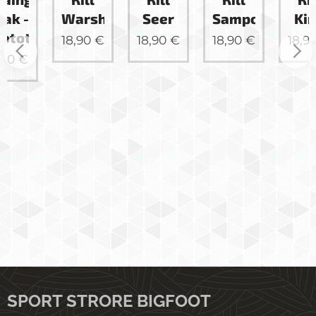
Warship
Seer
Sampo
King
ype
18,90
€
18,90
€
18,90
€
18,90
€
SPORT STRORE BIGFOOT