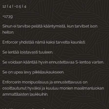
12 I 4 I -0.5 I 4
+173g
Sinun ei tarvitse pelätä kääntymistä, kun tarvitset ison
heiton.
Enforcer yhdistää nämä kaksi tarvetta kauniisti.
Se lentää loistavasti tuuleen.
Se voidaan kääntää hyvin ennustettavaa S-lentoa varten.
Se on upea levy piikkilaukaukseen.
Enforcerin monipuolisuus ja ennustettavuus on
osoittautunut hyväksi ja kuuluu monien maailmanluokan
ammattilaisten laukkuihin.