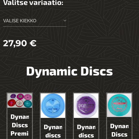
Valitse variaatio:
VALISE KIEKKO
27,90
€
Dynamic Discs
Dynamic
Discs
Dynamic
an
Dynamic
Dynamic
Premium
Discs
discs
discs