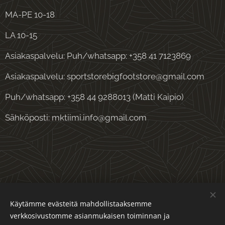
MA-PE 10-18
LA 10-15
Asiakaspalvelu: Puh/whatsapp: +358 41 7123869
Asiakaspalvelu: sportstorebigfootstore@gmail.com
Puh/whatsapp: +358 44 9288013 (Matti Kaipio)
Sähköposti: mktiimi.info@gmail.com
Evästeet
Käytämme evästeitä mahdollistaaksemme
verkkosivustomme asianmukaisen toiminnan ja
Kielet