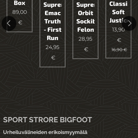
Box
Classic
pipallo
Supreme
Supreme
Soft
89,00
Emac
Orbit
Justice
Truth
Sockibomb
€
- First
Felon
13,90
Run
28,95
€
24,95
€
16,90
€
€
SPORT STRORE BIGFOOT
Urheiluvälineiden erikoismyymälä