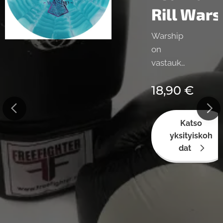
ip
Rill Wars
Warship
on
pe
vastauks
emme
18,90
€
tavallise
n
pelaajan
Katso
tarpeese
yksityiskoh
en
dat
keskima
tkan
kiekosta.
Se on
suunnite