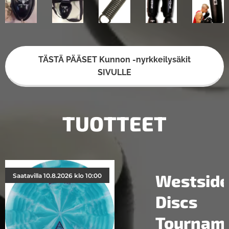
TÄSTÄ PÄÄSET Kunnon -nyrkkeilysäkit
SIVULLE
TUOTTEET
e
Westsid
Saatavilla 10.8.2026 klo 10:00
Discs
Tournam