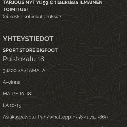
TARJOUS NYT Yli 59 € tilauksissa ILMAINEN
lopuksi
TOIMITUS!
oikeakäti
(ei koske kotiinkuljetuksia)
sille
pelaajill
e
YHTEYSTIEDOT
vasemm
SPORT STORE BIGFOOT
alle ja
Puistokatu 18
vasenkät
isille
38200 SASTAMALA
pelaajill
Avoinna:
e
oikealle.
MA-PE 10-18
Westsid
LA 10-15
e
Warshipi
Asiakaspalvelu: Puh/whatsapp: +358 41 7123869
lla on