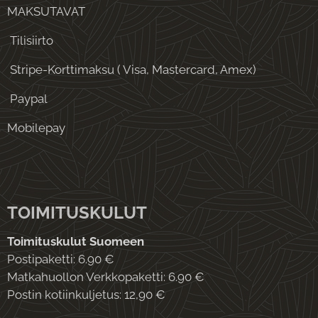
heittova
MAKSUTAVAT
uhdilla
Tilisiirto
se
lentää
Stripe-Korttimaksu ( Visa, Mastercard, Amex)
suoraan
Paypal
ja on
erittäin
Mobilepay
hallittavi
ssa.
Hitaam
milla
TOIMITUSKULUT
heittova
uhdilla
Toimituskulut Suomeen
se pysyy
Postipaketti: 6.90 €
Matkahuollon Verkkopaketti: 6.90 €
suoralla
Postin kotiinkuljetus: 12,90 €
linjalla ja
kääntyy