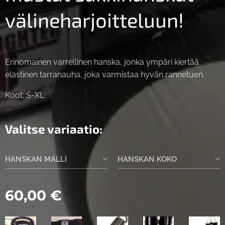
välineharjoitteluun!
Erinomainen varrellinen hanska, jonka ympäri kiertää
elastinen tarranauha, joka varmistaa hyvän rannetuen.
Koot: S-XL
Valitse variaatio:
HANSKAN MALLI
HANSKAN KOKO
60,00
€