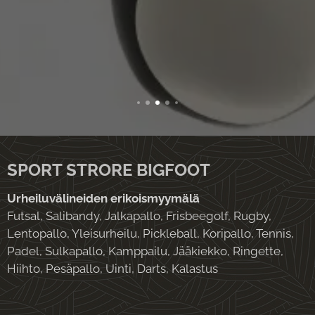
ltu
helppok
äyttöise
ksi
kaikille
taitotaso
ille, se
pysyy
suoralla
SPORT STRORE BIGFOOT
lentorad
alla ja
Urheiluvälineiden erikoismyymälä
tuntuu
Futsal, Salibandy, Jalkapallo, Frisbeegolf, Rugby,
kädessä
Lentopallo, Yleisurheilu, Pickleball, Koripallo, Tennis,
erinomai
Padel, Sulkapallo, Kamppailu, Jääkiekko, Ringette,
selta.
Hiihto, Pesäpallo, Uinti, Darts, Kalastus
Nopeam
milla