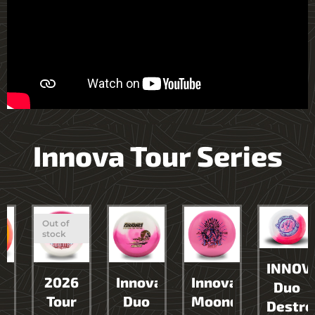
Innova Tour Series
Out of
stock
INNOVA
2026
Innova
Innova
Duo
Tour
Duo
Moondust
Destroye