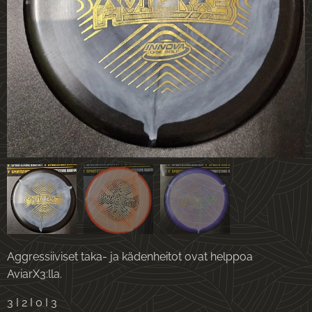
Aggressiiviset taka- ja kädenheitot ovat helppoa
AviarX3:lla.
3 I 2 I 0 I 3