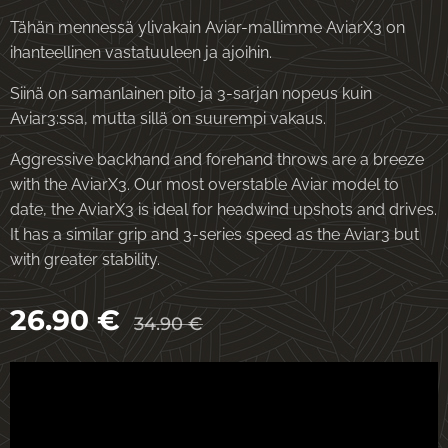
Tähän mennessä ylivakain Aviar-mallimme AviarX3 on
ihanteellinen vastatuuleen ja ajoihin.
Siinä on samanlainen pito ja 3-sarjan nopeus kuin
Aviar3:ssa, mutta sillä on suurempi vakaus.
Aggressive backhand and forehand throws are a breeze
with the AviarX3. Our most overstable Aviar model to
date, the AviarX3 is ideal for headwind upshots and drives.
It has a similar grip and 3-series speed as the Aviar3 but
with greater stability.
26.90
€
34.90
€