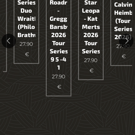
Series
Roadrunner
Star
Calvin
Duo
-
Leopard3
Heimbur
on
Wraith
Gregg
- Kat
(Tour
yer
(Philo
Barsby
Mertsch
Series
Brathwaite)
2026
2026
2026)
os)
Tour
Tour
27.90
27.90
Series
Series
€
€
9 5 -4
27.90
1
€
27.90
€