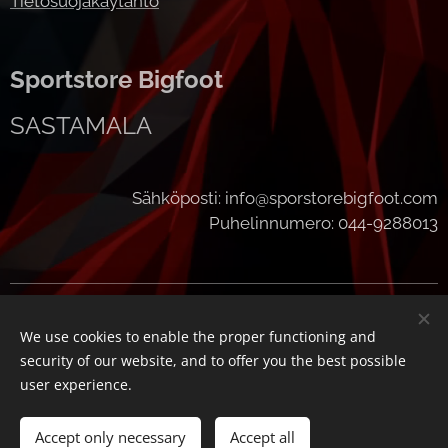
Tietosuojakäytäntö
Sportstore Bigfoot
SASTAMALA
Sähköposti: info@sporstorebigfoot.com
Puhelinnumero: 044-9288013
Cookies
We use cookies to enable the proper functioning and
Languages
security of our website, and to offer you the best possible
Suomi
English
user experience.
Add to cart
Accept only necessary
Accept all