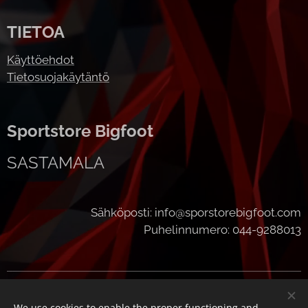
TIETOA
Käyttöehdot
Tietosuojakäytäntö
Sportstore Bigfoot
SASTAMALA
Sähköposti: info@sporstorebigfoot.com
Puhelinnumero: 044-9288013
Cookies
We use cookies to enable the proper functioning and