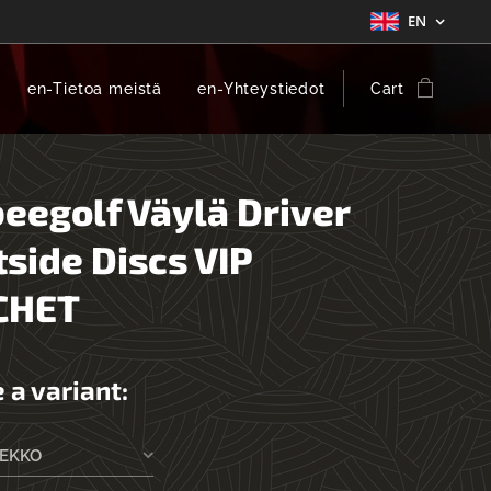
EN
en-Tietoa meistä
en-Yhteystiedot
Cart
beegolf Väylä Driver
side Discs VIP
CHET
 a variant:
IEKKO