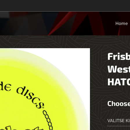
Home
Fris
West
HAT
Choose
VALITSE K