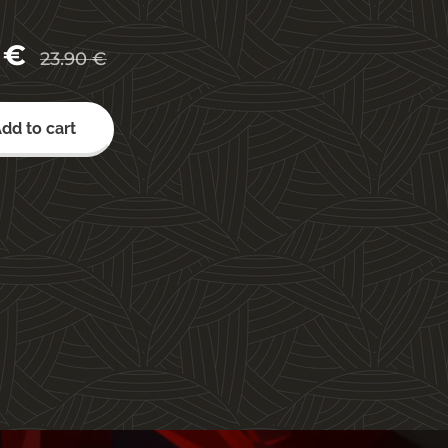
€
23.90
€
dd to cart