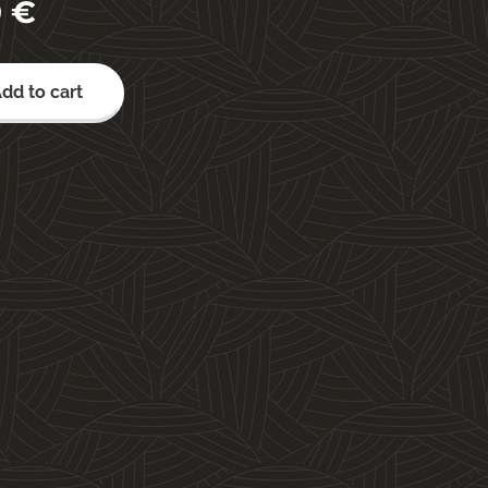
0
€
dd to cart