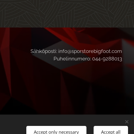
Sähköposti: info@sporstorebigfoot.com
Puhelinnumero: 044-9288013
Accept only necessary
Accept all