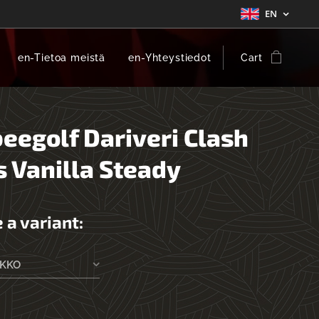
EN
en-Tietoa meistä
en-Yhteystiedot
Cart
beegolf Dariveri Clash
s Vanilla Steady
 a variant:
EKKO