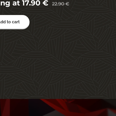
ing at
17.90
€
22.90
€
dd to cart