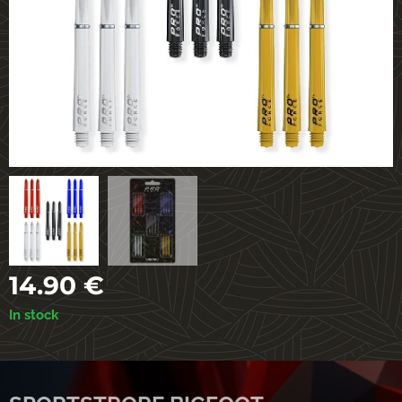
14.90
€
In stock