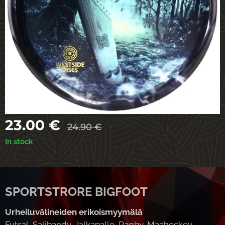
23.00
€
24.90
€
In stock
SPORTSTRORE BIGFOOT
Urheiluvälineiden erikoismyymälä
Futsal, Salibandy, Jalkapallo, Ragby, Maahockey,