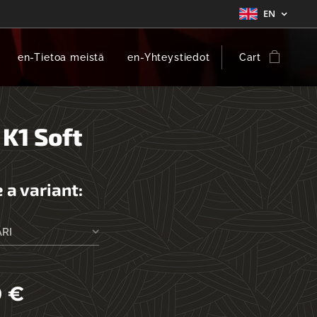
EN
en-Tietoa meistä
en-Yhteystiedot
Cart
 K1 Soft
 a variant:
ÄRI
0
€