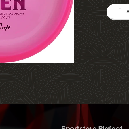
A
A
Sportstore Bigfoot