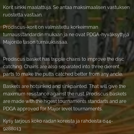
Korit sinkki maalattuja. Se antaa maksimaalisen vastuksen
ruostetta vastaan.
Prodiscus-korit on valmistettu korkeimman
turnausstandardin mukaan ja ne ovat PDGA-hyväksyttyjä
Majorille tason turnauksissaa.
Prodiscus basket has tripple chains to improve the disc
catching. Chains are also separated into three dierent
parts to make the putts catched better from any ancle.
Baskets are hotsinked and sinkpainted. That will give the
maximum resistance against the rust. Prodiscus baskets
are made with the higest tournaments standarts and are
PDGA approved for Major level tournaments.
Kysy tarjous koko radan koreista ja rahdeista 044-
9288013