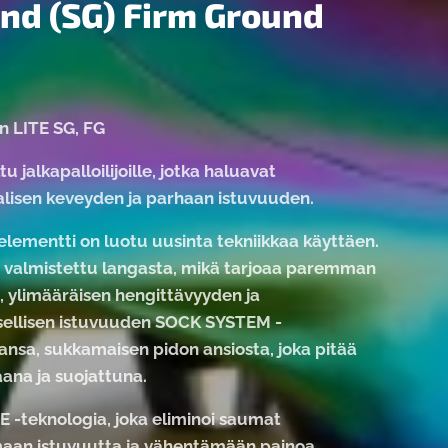
nd (SG) Firm Ground
n LITE SG, FG
u jalkapalloilijoille, jotka haluavat
lisen keveyden ja parhaan istuvuuden.
elementti on luotu uusinta tekniikkaa käyttäen.
 valmistettu langasta, mikä tarjoaa paremman
 ylimääräisen hengittävyyden ja
sellisen istuvuuden SOCK SYSTEM -
ansa, sukkamaisen pidon ansiosta, joka pitää
aana ja suojattuna.
 -teknologia, joka eliminoi saumat
aan istuvuutta ja vähentämään painoa.