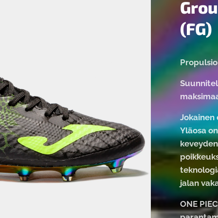
Grou
(FG)
Propulsio
Suunnitelt
maksimaa
Jokainen 
Yläosa on
keveyden,
poikkeuk
teknologi
jalan vak
ONE PIECE
parantam