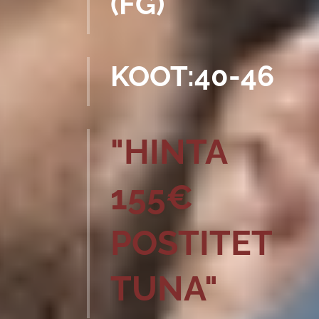
(FG)
KOOT:40-46
"HINTA
155€
POSTITET
TUNA"