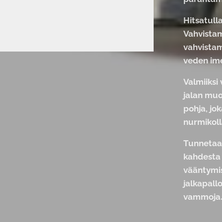
Hitsatulla
Vahvista
vahvistam
veden im
Valmiiksi 
jalan muo
pohja, jok
nurmikol
Tunnetaa
kahdesta 
vääntymis
jalkapall
vammoja