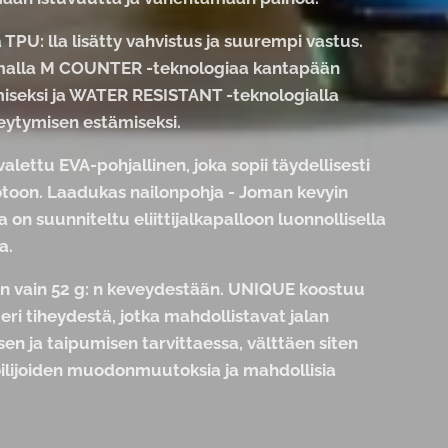
 TPU: lla lisätty vahvistus ja suurempi vastus.
malla M COUNTER -teknologiaa kantapään
iseksi ja WATER RESISTANT -teknologialla
eytymisen estämiseksi.
valettu EVA-pohjallinen, joka sopii täydellisesti
toon. Laadukas nailonpohja - Joman kevyin
a on suunniteltu eliittijalkapalloon luonnollisella
la.
n vain 52 g: n keveydestään. UNIQUE koostuu
eri tiheydestä, jotka mahdollistavat jalan
en ja taipumisen tarvittaessa, välttäen siten
oilijoiden muodonmuutoksia ja mahdollisia
.