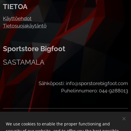
TIETOA
Käyttöehdot
Tietosuojakäytäntö
Sportstore Bigfoot
SASTAMALA
Sähköposti: info@sporstorebigfoot.com
Puhelinnumero: 044-9288013
Cookies
We use cookies to enable the proper functioning and
Languages
security of our website, and to offer you the best possible