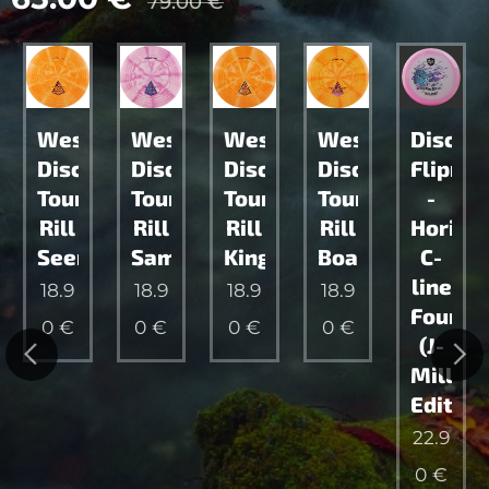
79.00
€
side
Westside
Westside
Westside
Westside
Discma
s
Discs
Discs
Discs
Discs
Flipma
nament
Tournament
Tournament
Tournament
Tournament
-
Rill
Rill
Rill
Rill
Horizo
hip
Seer
Sampo
King
Boatman
C-
line
18.9
18.9
18.9
18.9
Founde
0
€
0
€
0
€
0
€
(J-
Milly
Edition
22.9
0
€